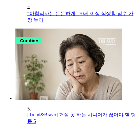
4.
“아침식사는 든든하게” 70세 이상 식생활 점수 가
장 높아
5.
[Trend&Bravo] 거절 못 하는 시니어가 끊어야 할 행
동 5