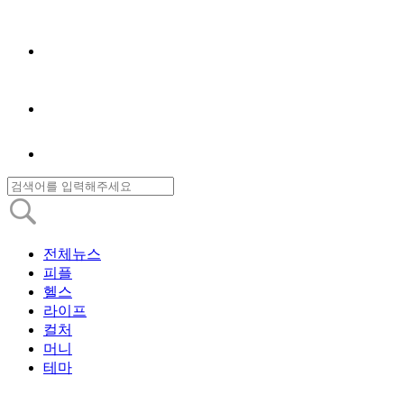
전체뉴스
피플
헬스
라이프
컬처
머니
테마