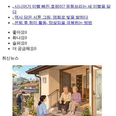
⌞
시니어가 이빨 빠진 호랑이? 유튜브라는 새 이빨을 달
다
⌞
역사 담은 서툰 그림, 영화로 빛을 발하다
⌞
은퇴 후 취미 활동, 망설임을 극복하는 방법
좋아요
0
화나요
0
슬퍼요
0
더 궁금해요
0
최신뉴스