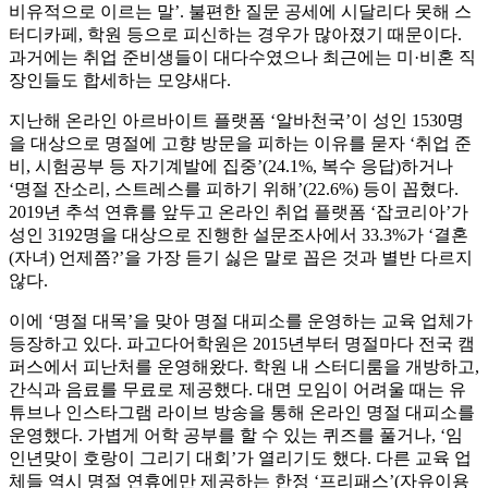
비유적으로 이르는 말’. 불편한 질문 공세에 시달리다 못해 스
터디카페, 학원 등으로 피신하는 경우가 많아졌기 때문이다.
과거에는 취업 준비생들이 대다수였으나 최근에는 미·비혼 직
장인들도 합세하는 모양새다.
지난해 온라인 아르바이트 플랫폼 ‘알바천국’이 성인 1530명
을 대상으로 명절에 고향 방문을 피하는 이유를 묻자 ‘취업 준
비, 시험공부 등 자기계발에 집중’(24.1%, 복수 응답)하거나
‘명절 잔소리, 스트레스를 피하기 위해’(22.6%) 등이 꼽혔다.
2019년 추석 연휴를 앞두고 온라인 취업 플랫폼 ‘잡코리아’가
성인 3192명을 대상으로 진행한 설문조사에서 33.3%가 ‘결혼
(자녀) 언제쯤?’을 가장 듣기 싫은 말로 꼽은 것과 별반 다르지
않다.
이에 ‘명절 대목’을 맞아 명절 대피소를 운영하는 교육 업체가
등장하고 있다. 파고다어학원은 2015년부터 명절마다 전국 캠
퍼스에서 피난처를 운영해왔다. 학원 내 스터디룸을 개방하고,
간식과 음료를 무료로 제공했다. 대면 모임이 어려울 때는 유
튜브나 인스타그램 라이브 방송을 통해 온라인 명절 대피소를
운영했다. 가볍게 어학 공부를 할 수 있는 퀴즈를 풀거나, ‘임
인년맞이 호랑이 그리기 대회’가 열리기도 했다. 다른 교육 업
체들 역시 명절 연휴에만 제공하는 한정 ‘프리패스’(자유이용