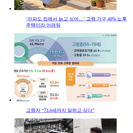
‘아파도 집에서 늙고 싶어…’ 고령 가구 40% 노후
주택이라 어려워
고령자 “73.6세까지 일하고 싶다”