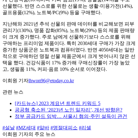
선물했다. 반면 스스로를 위한 선물로는 생활·미용가전(14%),
골프용품(12%), 노트북/PC(9%) 등을 구매했다.
지난해와 2021년 추석 선물의 판매 데이터를 비교해보면 피부
관리기(130%), 명품 잡화(85%), 노트북(29%) 등의 제품 판매량
이 크게 증가했다. 주로 남에게 선물하기보다 스스로를 위해
구매하는 프리미엄 제품이다. 특히 2030세대 구매가 가장 크게
증가한 상품군은 노트북과 컴퓨터였다. 반면 4050세대는 일반
적으로 구매하던 명절 선물 제품군에서 크게 벗어나지 않은 선
택을 했다. 건강식품이 17% 증가해 구매신장률이 가장 높았
고, 생필품 11%, 커피·음료 10% 순서로 이어졌다.
이희원 기자
lhwon96@etoday.co.kr
관련 뉴스
[카드뉴스] 2023 계묘년 트렌드 키워드 5
공공형 축소된 ‘2023년 노인 일자리’, 개선 방향은?
정부 공급카드 임박… 서울시 협의·주민 설득이 관건
#설날
#MZ세대
#알바
#명절대피소
#리셀
이희원 기자의 주요 뉴스