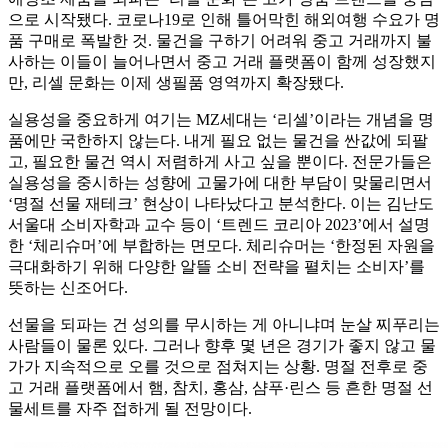
으로 시작됐다. 코로나19로 인해 틀어막힌 해외여행 수요가 명
품 구매로 폭발한 것. 물건을 구하기 어려워 중고 거래까지 불
사하는 이들이 늘어나면서 중고 거래 플랫폼이 함께 성장했지
만, 리셀 문화는 이제 생필품 영역까지 확장됐다.
실용성을 중요하게 여기는 MZ세대는 ‘리셀’이라는 개념을 명
품에만 국한하지 않는다. 내게 필요 없는 물건을 싼값에 되팔
고, 필요한 물건 역시 저렴하게 사고 싶을 뿐이다. 전문가들은
실용성을 중시하는 성향에 고물가에 대한 부담이 맞물리면서
‘명절 선물 재테크’ 현상이 나타났다고 분석한다. 이는 김난도
서울대 소비자학과 교수 등이 ‘트렌드 코리아 2023’에서 설명
한 ‘체리슈머’에 부합하는 면모다. 체리슈머는 ‘한정된 자원을
극대화하기 위해 다양한 알뜰 소비 전략을 펼치는 소비자’를
뜻하는 신조어다.
선물을 되파는 건 성의를 무시하는 게 아니냐며 눈살 찌푸리는
사람들이 물론 있다. 그러나 향후 몇 년은 경기가 좋지 않고 물
가가 지속적으로 오를 것으로 점쳐지는 상황. 명절 전후로 중
고 거래 플랫폼에서 햄, 참치, 홍삼, 샴푸·린스 등 흔한 명절 선
물세트를 자주 접하게 될 전망이다.