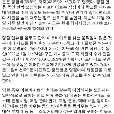
돈은 생활비(56.8%), 저축(42.2%)에 쓰겠다고 답했다. 명절 연
휴 동안 반짝 모집하는 아르바이트는 직장이나 학교를 다니는
데 영향을 주지 않고도 용돈을 벌 수 있어 인기가 많다. 평소보
다 시급을 높게 쳐주는 점도 선호도를 높인다. 지난해 12월 20
일 기준 설맞이 단기 알바 시급은 현재 최저시급인 9180원보다
7~30%가량 높게 형성돼 있다.
명절 연휴를 앞두고 단기 아르바이트를 찾는 움직임이 많은 것
은 여러 지표를 통해 확인 가능하다. 중고 거래 플랫폼 ‘당근마
켓’이 운영하는 ‘당근알바’에서는 지난해 설 연휴 직전 2주 동
안(2022년 1월 11~24일) 구인 게시글과 구직 지원자 수가 전달
같은 기간 대비 각각 13.9%, 19.9% 증가했다. 아르바이트 구인·
구직 플랫폼은 이러한 흐름에 기민하게 반응하고 있다. ‘알바
몬’, ‘알바천국’ 등 대표적인 플랫폼은 명절마다 채용관을 따로
열고 연휴 시즌에 특화된 인기 업·직종 공고를 확인할 수 있게
한다.
명절 특수 아르바이트의 형태는 갈수록 다양해지는 모양새다.
일반적으로 꼽히는 명절 연휴 특화 업·직종은 백화점·마트, 도
소매·전통시장, 매장 관리·판매, 포장·분류, 택배·배달 등이다.
최근에는 집을 비우는 동안 반려동물을 돌봐주는 펫시터, 전
대신 부치기 등 동네 소일거리에 가까운 알바를 구하는 이들도