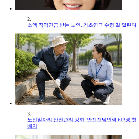
2.
소액 직역연금 받는 노인, 기초연금 수령 길 열린다
3.
노인일자리 안전관리 강화, 안전전담인력 613명 첫
배치