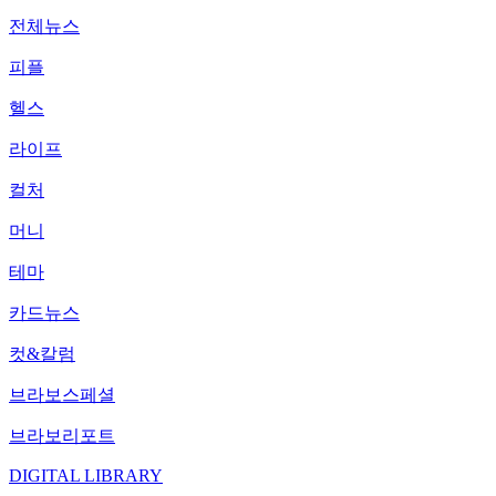
전체뉴스
피플
헬스
라이프
컬처
머니
테마
카드뉴스
컷&칼럼
브라보스페셜
브라보리포트
DIGITAL LIBRARY