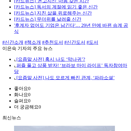
[카드뉴스] '온고지신' 마음 갖는 시간
[카드뉴스] 독서의 계절에 읽기 좋은 신간
[카드뉴스] 지친 삶을 위로해주는 신간
[카드뉴스] 무더위를 날려줄 신간
'후계자 없어도 기업은 남긴다'… 29년 만에 바뀐 승계 공
식
#신간소개
#책소개
#추천도서
#신간도서
#도서
이은숙 기자의 주요 뉴스
⌞
[요즘말 사전] 혹시 나도 ‘막나귀’?
⌞
퍼즐 풀고 상품 받자! ‘브라보 마이 라이프’ 독자참여마
당
⌞
[요즘말 사전] 나도 모르게 빠진 관계, ‘파라소셜’
좋아요
0
화나요
0
슬퍼요
0
더 궁금해요
0
최신뉴스