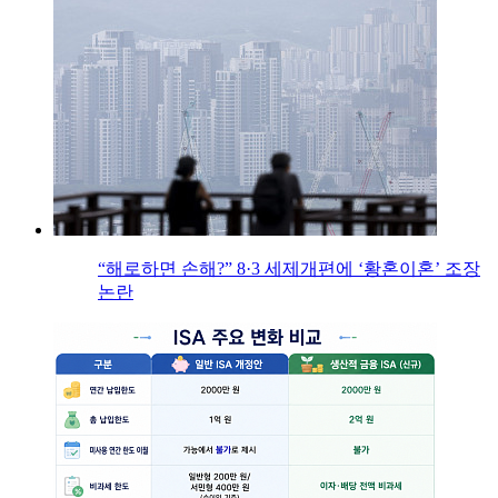
“해로하면 손해?” 8·3 세제개편에 ‘황혼이혼’ 조장
논란