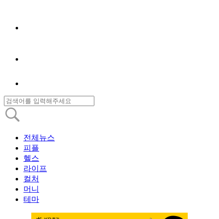
전체뉴스
피플
헬스
라이프
컬처
머니
테마