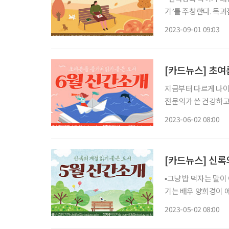
기’를 주창한다. 독
꿔 가자고 말한다. ▪ 문재인입니다: 집으로 돌아왔습니다 이창재 · 더휴먼 이창재 감독의 다큐
2023-09-01 09:03
영화 ‘문재인입니다’
[카드뉴스] 초여
지금부터 다르게 나이 들 수 
전문의가 쓴 건강하고 
갈 것인지’에 대한 답을 찾을 수 있다. 하늘과 바람과
2023-06-02 08:00
인간까지, 물리학자
[카드뉴스] 신록
▪그냥 밥 먹자는 말
기는 배우 양희경이 
극 이야기 등이 담겼다. ▪나는 시니어 작가로 새 인생을 산다 나예심·미다스북스 청
2023-05-02 08:00
이자 마지막베이비붐 