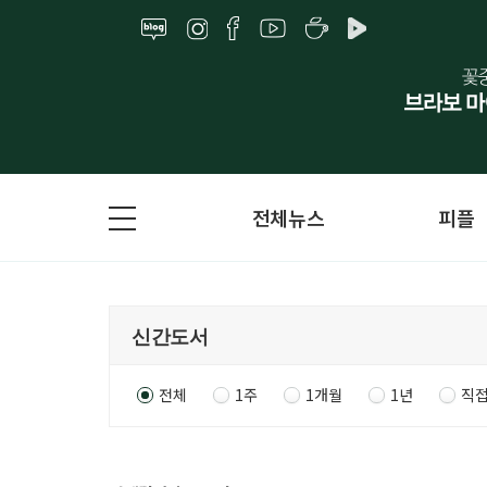
전체뉴스
피플
전체
1주
1개월
1년
직