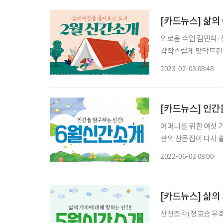
[카드뉴스] 삶의
외로움 수업 김민식·
갑작스럽게 맞닥뜨린 
도록 이끈 50가지 지혜를 책에 담았다. 죽음의 키
2023-02-03 08:48
의학자인 저자는 법
[카드뉴스] 인간
어머니를 위한 여섯 가
관의 산문집이 다시 
이 되는 여섯 살 소년의 고향 이야기들
2022-06-03 08:00
임상심리학자인 저자
[카드뉴스] 삶의
산산조각(정호승 우화