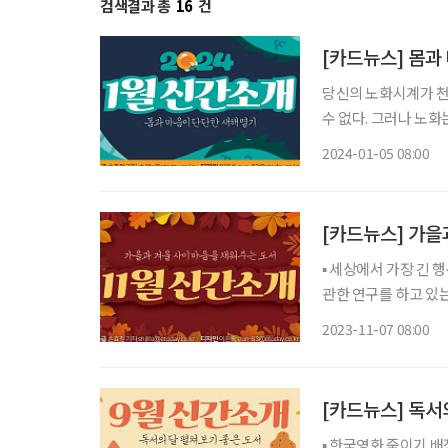
검색결과 총
16
건
[카드뉴스] 몸과
당신의 노화시계가 천
수 없다. 그러나 노화
가가 노화 지식과 관리법을 담은 책을 펴냈다.
2024-01-05 08:00
문가가 은퇴 후 삶의
[카드뉴스] 가을
▪ 세상에서 가장 긴 행복 탐구 보고서 로버트 월딩거&마크 슐츠·비즈니스북스 85년간 행복에
관한 연구를 하고 있
요인은 재산도, 명예도, 학벌도 아니었다. ▪ 80
2023-11-07 08:00
다케유키 · 위즈덤하
[카드뉴스] 독서
▪ 한국영화 죽이기 배