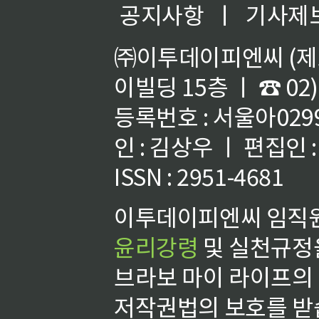
공지사항
ㅣ
기사제
㈜이투데이피엔씨 (제호
이빌딩 15층 ㅣ ☎ 02)
등록번호 : 서울아02992
인 : 김상우 ㅣ 편집인
ISSN : 2951-4681
이투데이피엔씨 임직원
윤리강령
및 실천규정을
브라보 마이 라이프의
저작권법의 보호를 받