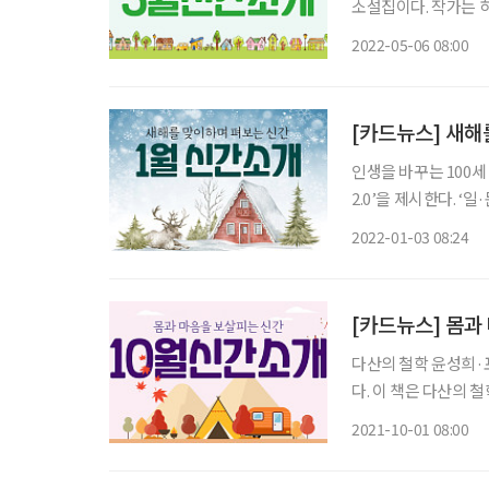
소설집이다. 작가는 
살아갈 이유가 명백하다는 메시지를 전한다.
2022-05-06 08:00
기억법’ 이후 9년 만
[카드뉴스] 새해
인생을 바꾸는 100세
2.0’을 제시한다. 
히 세 번 은퇴하고 80세까지 일하기를 
2022-01-03 08:24
고(故) 표재명 교수
[카드뉴스] 몸과
다산의 철학 윤성희·
다. 이 책은 다산의
를 제시한다. 면역 습관 이병욱·비타북스 팬데믹으로 바이러스 감염에 대한 불안감이 고조되
2021-10-01 08:00
고 있다. 보완통합의