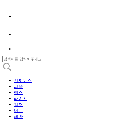
전체뉴스
피플
헬스
라이프
컬처
머니
테마