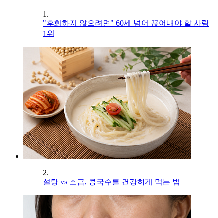
1.
"후회하지 않으려면" 60세 넘어 끊어내야 할 사람
1위
2.
설탕 vs 소금, 콩국수를 건강하게 먹는 법