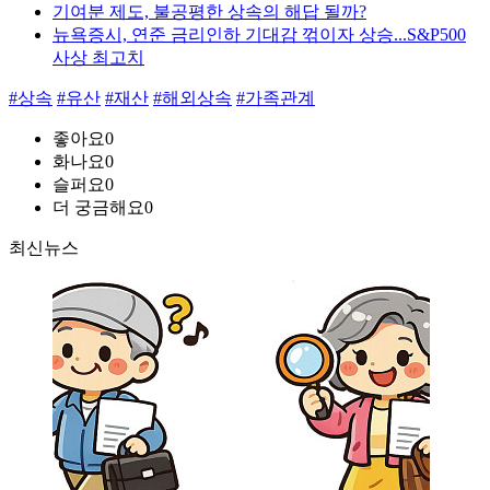
기여분 제도, 불공평한 상속의 해답 될까?
뉴욕증시, 연준 금리인하 기대감 꺾이자 상승...S&P500
사상 최고치
#상속
#유산
#재산
#해외상속
#가족관계
좋아요
0
화나요
0
슬퍼요
0
더 궁금해요
0
최신뉴스