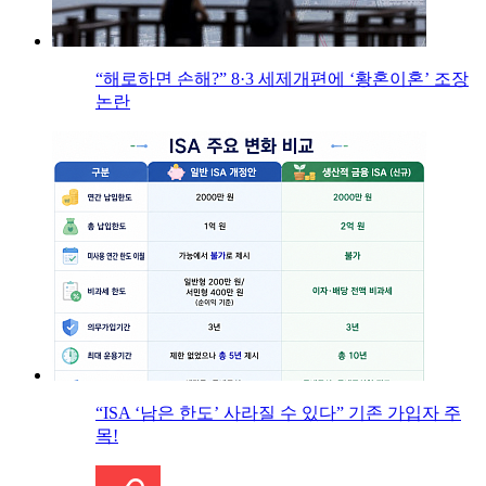
“해로하면 손해?” 8·3 세제개편에 ‘황혼이혼’ 조장
논란
“ISA ‘남은 한도’ 사라질 수 있다” 기존 가입자 주
목!