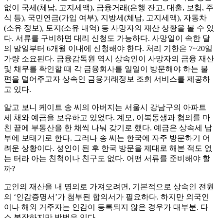
없이 국세(체납, 고지세액), 금융거래(은행 잔고, 대출, 보험, 주
식 등), 국민연금(가입 여부), 지방세(체납, 고지세액), 자동차
(소유 정보), 토지(소유 내역) 등 사망자의 재산 상황을 볼 수 있
다. 서류를 구비하면 대리 신청도 가능하다. 사망일이 속한 달
의 말일부터 6개월 이내에 신청해야 한다. 처리 기한은 7~20일
가량 소요된다. 금융감독원 역시 상속인이 사망자의 금융 재산
및 채무를 확인할 때 각 금융회사를 일일이 방문해야 하는 불
편을 덜어주고자 상속인 금융거래정보 조회 서비스를 제공하
고 있다.
알고 보니 케이트 송 씨의 아버지는 서울시 강남구의 아파트
세 채와 예금을 보유하고 있었다. 계모, 이복동생과 협의를 마
친 끝에 부동산을 한 채씩 나눠 갖기로 했다. 예금은 상속세 납
부에 보태기로 한다. 그러나 송 씨는 한국에 자주 방문하기 어
려운 상황이다. 성인이 된 후 한국 방문을 제대로 해본 적도 없
는 터라 아는 친척이나 친구도 없다. 어떤 서류를 준비해야 할
까?
고인의 재산을 내 명의로 가져오려면, 기본적으로 상속인 전원
의 ‘인감증명서’가 첨부된 합의서가 필요하다. 하지만 외국인
이나 해외 거주자는 인감이 등록되지 않은 경우가 대부분. 다
소 복잡하지만 방법은 있다.