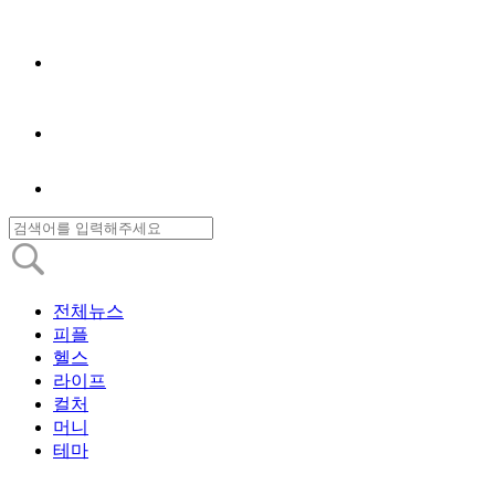
전체뉴스
피플
헬스
라이프
컬처
머니
테마