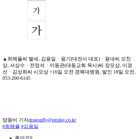
▲최해율씨 별세, 김용일ㆍ용기(대전사 대표)ㆍ용대씨 모친
상, 서상수ㆍ전정석ㆍ이동관(대동교회 목사)씨 장모상, 이경
선ㆍ김성희씨 시모상 =16일 오전 경북대병원, 발인 18일 오전,
053-200-6145
양용비 기자
dragonfly@etoday.co.kr
#최해율
#김용일
좋아요
0