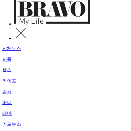
전체뉴스
피플
헬스
라이프
컬처
머니
테마
카드뉴스