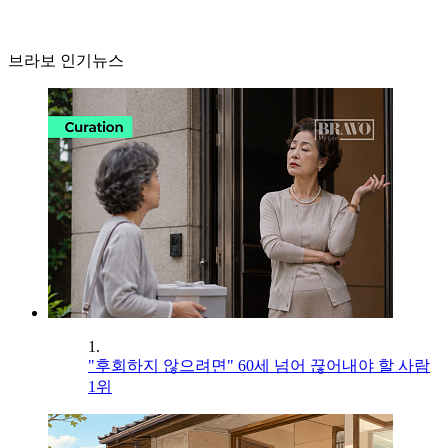
브라보 인기뉴스
1.
"후회하지 않으려면" 60세 넘어 끊어내야 할 사람
1위