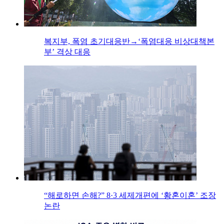
복지부, 폭염 초기대응반→‘폭염대응 비상대책본
부’ 격상 대응
“해로하면 손해?” 8·3 세제개편에 ‘황혼이혼’ 조장
논란