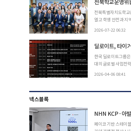
전북학교운영위원
전북특별자치도학교운
열고 학생 안전과 지역 연계 교육
사무처 직원 등이 참
2026-07-22 06:32
한국 딜로이트그룹은 타
대의 글로벌 사업전략
디지털자산 제도화 논
2026-04-06 08:41
넥스블록
NHN KCP·아발
페이코 기반 스테이블코