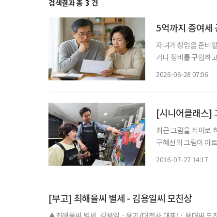
검색결과 총
3
건
5억까지 증여세 
자녀가 창업을 준비할
거나 장비를 구입하고
리빙트러스트컨설팅부
2026-06-28 07:06
일반 증여보다 훨씬 
[시니어클래스] 
최근 그림을 취미로 
구혜선의 그림이 아트
에 거래된다는 이야기
2016-07-27 14:17
테이너’에 대한 관심이
[부고] 최해율씨 별세 - 김용일씨 모친상
▲최해율씨 별세, 김용일ㆍ용기(대전사 대표)ㆍ용대씨 모