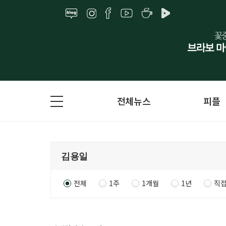
전체뉴스
피플
전체
1주
1개월
1년
직