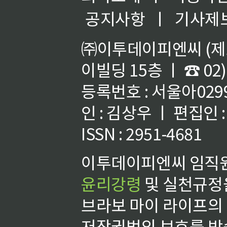
공지사항
ㅣ
기사제
㈜이투데이피엔씨 (제호
이빌딩 15층 ㅣ ☎ 02)
등록번호 : 서울아02992
인 : 김상우 ㅣ 편집인
ISSN : 2951-4681
이투데이피엔씨 임직원
윤리강령
및 실천규정을
브라보 마이 라이프의
저작권법의 보호를 받