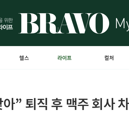
헬스
라이프
컬처
찾아” 퇴직 후 맥주 회사