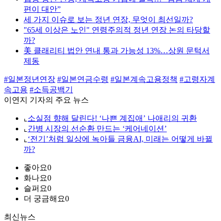
편이 대안”
세 가지 이슈로 보는 정년 연장, 무엇이 최선일까?
"65세 이상은 노인" 연령주의적 정년 연장 논의 타당할
까?
美 클래리티 법안 연내 통과 가능성 13%…상원 문턱서
제동
#일본정년연장
#일본연금수령
#일본계속고용정책
#고령자계
속고용
#소득공백기
이연지 기자의 주요 뉴스
⌞
소실점 향해 달린다! ‘나쁜 계집애’ 나애리의 귀환
⌞
간병 시장의 선순환 만드는 ‘케어네이션’
⌞
‘전기’처럼 일상에 녹아들 금융AI, 미래는 어떻게 바뀔
까?
좋아요
0
화나요
0
슬퍼요
0
더 궁금해요
0
최신뉴스