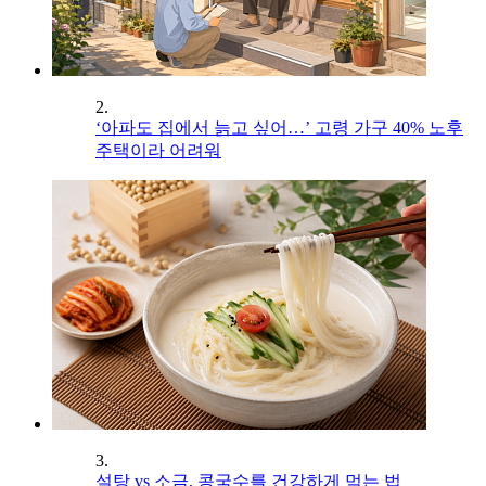
2.
‘아파도 집에서 늙고 싶어…’ 고령 가구 40% 노후
주택이라 어려워
3.
설탕 vs 소금, 콩국수를 건강하게 먹는 법