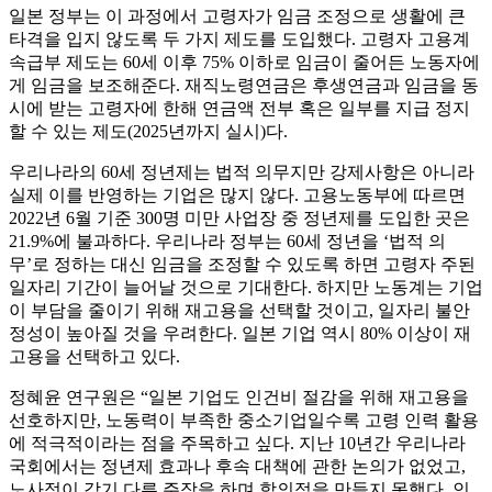
일본 정부는 이 과정에서 고령자가 임금 조정으로 생활에 큰
타격을 입지 않도록 두 가지 제도를 도입했다. 고령자 고용계
속급부 제도는 60세 이후 75% 이하로 임금이 줄어든 노동자에
게 임금을 보조해준다. 재직노령연금은 후생연금과 임금을 동
시에 받는 고령자에 한해 연금액 전부 혹은 일부를 지급 정지
할 수 있는 제도(2025년까지 실시)다.
우리나라의 60세 정년제는 법적 의무지만 강제사항은 아니라
실제 이를 반영하는 기업은 많지 않다. 고용노동부에 따르면
2022년 6월 기준 300명 미만 사업장 중 정년제를 도입한 곳은
21.9%에 불과하다. 우리나라 정부는 60세 정년을 ‘법적 의
무’로 정하는 대신 임금을 조정할 수 있도록 하면 고령자 주된
일자리 기간이 늘어날 것으로 기대한다. 하지만 노동계는 기업
이 부담을 줄이기 위해 재고용을 선택할 것이고, 일자리 불안
정성이 높아질 것을 우려한다. 일본 기업 역시 80% 이상이 재
고용을 선택하고 있다.
정혜윤 연구원은 “일본 기업도 인건비 절감을 위해 재고용을
선호하지만, 노동력이 부족한 중소기업일수록 고령 인력 활용
에 적극적이라는 점을 주목하고 싶다. 지난 10년간 우리나라
국회에서는 정년제 효과나 후속 대책에 관한 논의가 없었고,
노사정이 각기 다른 주장을 하며 합의점을 만들지 못했다. 인