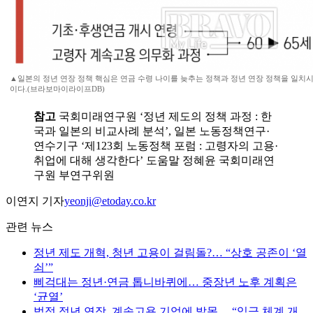
▲일본의 정년 연장 정책 핵심은 연금 수령 나이를 늦추는 정책과 정년 연장 정책을 일치시
이다.(브라보마이라이프DB)
참고
국회미래연구원 ‘정년 제도의 정책 과정 : 한
국과 일본의 비교사례 분석’, 일본 노동정책연구·
연수기구 ‘제123회 노동정책 포럼 : 고령자의 고용·
취업에 대해 생각한다’ 도움말 정혜윤 국회미래연
구원 부연구위원
이연지 기자
yeonji@etoday.co.kr
관련 뉴스
정년 제도 개혁, 청년 고용이 걸림돌?… “상호 공존이 ‘열
쇠’”
삐걱대는 정년·연금 톱니바퀴에… 중장년 노후 계획은
‘균열’
법정 정년 연장, 계속고용 기업에 발목… “임금 체계 개