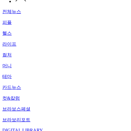
전체뉴스
피플
헬스
라이프
컬처
머니
테마
카드뉴스
컷&칼럼
브라보스페셜
브라보리포트
DIGITAL LIBRARY