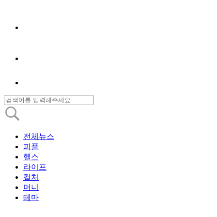
전체뉴스
피플
헬스
라이프
컬처
머니
테마