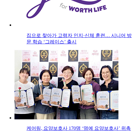
집으로 찾아가 고령자 인지·신체 훈련… 시니어 방
문 학습 ‘그레이스’ 출시
케어링, 요양보호사 170명 ‘명예 요양보호사’ 위촉