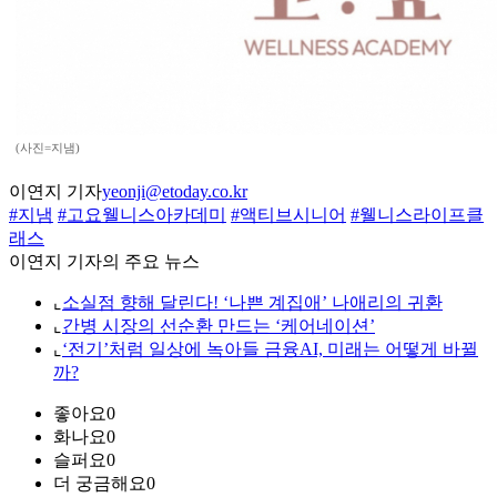
(사진=지냄)
이연지 기자
yeonji@etoday.co.kr
#지냄
#고요웰니스아카데미
#액티브시니어
#웰니스라이프클
래스
이연지 기자의 주요 뉴스
⌞
소실점 향해 달린다! ‘나쁜 계집애’ 나애리의 귀환
⌞
간병 시장의 선순환 만드는 ‘케어네이션’
⌞
‘전기’처럼 일상에 녹아들 금융AI, 미래는 어떻게 바뀔
까?
좋아요
0
화나요
0
슬퍼요
0
더 궁금해요
0