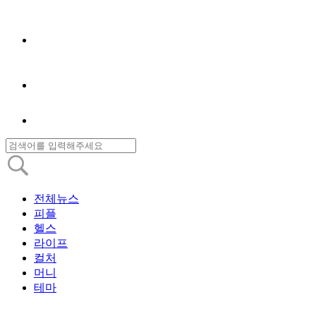
전체뉴스
피플
헬스
라이프
컬처
머니
테마