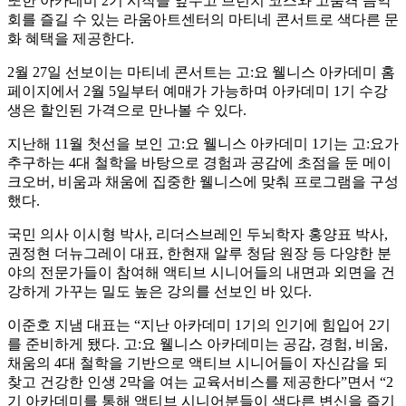
또한 아카데미 2기 시작을 앞두고 브런치 코스와 고품격 음악
회를 즐길 수 있는 라움아트센터의 마티네 콘서트로 색다른 문
화 혜택을 제공한다.
2월 27일 선보이는 마티네 콘서트는 고:요 웰니스 아카데미 홈
페이지에서 2월 5일부터 예매가 가능하며 아카데미 1기 수강
생은 할인된 가격으로 만나볼 수 있다.
지난해 11월 첫선을 보인 고:요 웰니스 아카데미 1기는 고:요가
추구하는 4대 철학을 바탕으로 경험과 공감에 초점을 둔 메이
크오버, 비움과 채움에 집중한 웰니스에 맞춰 프로그램을 구성
했다.
국민 의사 이시형 박사, 리더스브레인 두뇌학자 홍양표 박사,
권정현 더뉴그레이 대표, 한현재 알루 청담 원장 등 다양한 분
야의 전문가들이 참여해 액티브 시니어들의 내면과 외면을 건
강하게 가꾸는 밀도 높은 강의를 선보인 바 있다.
이준호 지냄 대표는 “지난 아카데미 1기의 인기에 힘입어 2기
를 준비하게 됐다. 고:요 웰니스 아카데미는 공감, 경험, 비움,
채움의 4대 철학을 기반으로 액티브 시니어들이 자신감을 되
찾고 건강한 인생 2막을 여는 교육서비스를 제공한다”면서 “2
기 아카데미를 통해 액티브 시니어분들이 색다른 변신을 즐기