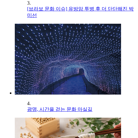
3.
[브라보 문화 이슈] 유방암 투병 후 더 단단해진 박
미선
4.
광명, 시간을 걷는 문화 마실길