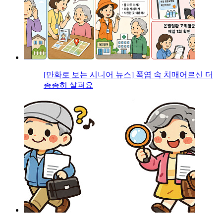
[만화로 보는 시니어 뉴스] 폭염 속 치매어르신 더
촘촘히 살펴요