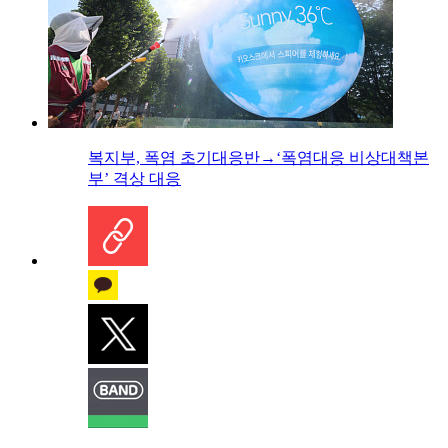
복지부, 폭염 초기대응반→‘폭염대응 비상대책본
부’ 격상 대응