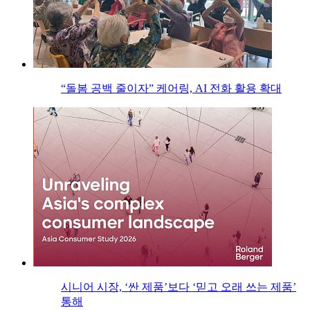
“돌봄 공백 줄이자” 케어링, AI 전화 활용 확대
시니어 시장, ‘싼 제품’보다 ‘믿고 오래 쓰는 제품’
통해