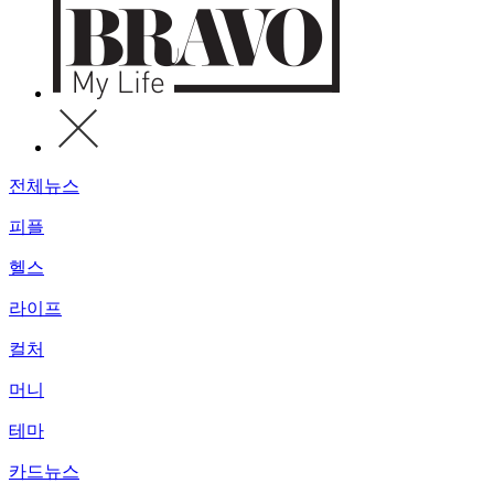
전체뉴스
피플
헬스
라이프
컬처
머니
테마
카드뉴스