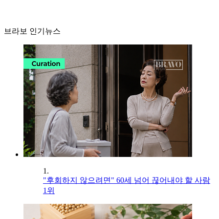
브라보 인기뉴스
1.
"후회하지 않으려면" 60세 넘어 끊어내야 할 사람
1위