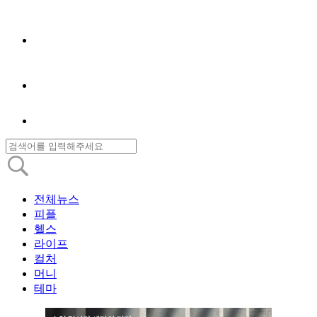
전체뉴스
피플
헬스
라이프
컬처
머니
테마