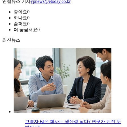
연합뉴스 기자
ypnews@etoday.co.kr
좋아요
0
화나요
0
슬퍼요
0
더 궁금해요
0
최신뉴스
고령자 많은 회사는 생산성 낮다? 연구가 던진 뜻