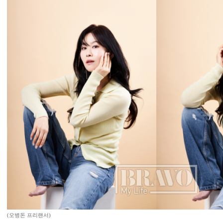
(오병돈 프리랜서)