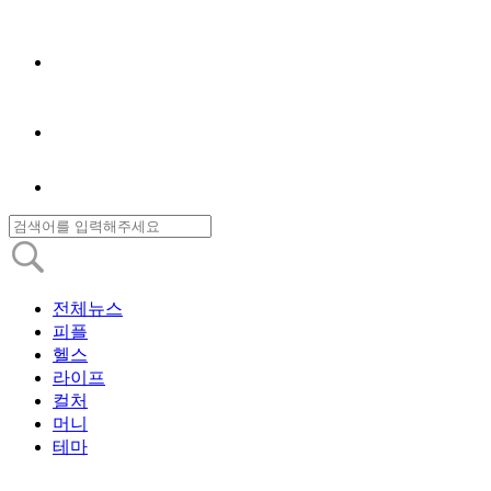
전체뉴스
피플
헬스
라이프
컬처
머니
테마