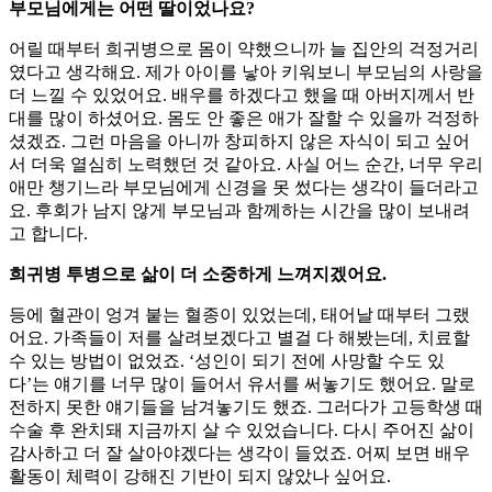
부모님에게는 어떤 딸이었나요?
어릴 때부터 희귀병으로 몸이 약했으니까 늘 집안의 걱정거리
였다고 생각해요. 제가 아이를 낳아 키워보니 부모님의 사랑을
더 느낄 수 있었어요. 배우를 하겠다고 했을 때 아버지께서 반
대를 많이 하셨어요. 몸도 안 좋은 애가 잘할 수 있을까 걱정하
셨겠죠. 그런 마음을 아니까 창피하지 않은 자식이 되고 싶어
서 더욱 열심히 노력했던 것 같아요. 사실 어느 순간, 너무 우리
애만 챙기느라 부모님에게 신경을 못 썼다는 생각이 들더라고
요. 후회가 남지 않게 부모님과 함께하는 시간을 많이 보내려
고 합니다.
희귀병 투병으로 삶이 더 소중하게 느껴지겠어요.
등에 혈관이 엉겨 붙는 혈종이 있었는데, 태어날 때부터 그랬
어요. 가족들이 저를 살려보겠다고 별걸 다 해봤는데, 치료할
수 있는 방법이 없었죠. ‘성인이 되기 전에 사망할 수도 있
다’는 얘기를 너무 많이 들어서 유서를 써놓기도 했어요. 말로
전하지 못한 얘기들을 남겨놓기도 했죠. 그러다가 고등학생 때
수술 후 완치돼 지금까지 살 수 있었습니다. 다시 주어진 삶이
감사하고 더 잘 살아야겠다는 생각이 들었죠. 어찌 보면 배우
활동이 체력이 강해진 기반이 되지 않았나 싶어요.