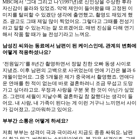
MBC에서 ‘그대 그리고 나’(1997년)로 신인상을 수상한 후라
자신감이 올라와 있었죠. 악역 제안이 들어왔을 때 고정된 이
미지를 탈피할 수 있겠단 생각에 출연했고, 촬영도 재밌게 했
죠. 광고도 그때 제일 많이 찍었어요. 그렇다고 그때를 전성기
라고 말할 수 있는지는 잘 모르겠어요. 매번 진심을 다해 연기
해서 작품 할 때가 늘 전성기라고 느껴요.
남성진 씨와는 동료에서 남편이 된 케이스인데, 관계의 변화에
어떻게 적응하셨나요?
‘전원일기’를 8년간 촬영하면서 정말 친한 오빠 동생 사이로
지냈죠. 이후 남편의 고백으로 사귀었는데 연애 기간은 불과 6
개월이었어요. 그중 5개월은 제가 중국에서 촬영했죠. 연애다
운 연애를 한 적이 없는데 바로 결혼하려니 조금 무섭고 도망
가고 싶더라고요. 우정과 사랑을 구분 못 한 것이 아닌가 싶었
죠. 그런데 세월이 지날수록 결혼하길 참 잘했다는 생각이 들
어요. 내 사람, 내 가족이 된다는 게 이런 거구나 느끼면서 사이
가 깊어졌고, 고마워하고 있어요.
부부간 소통은 어떻게 하세요?
저희 부부는 성격이 극과 극이라서 지금도 종종 싸워요. 남편
이 화가 많고, 버럭하는 스타일이에요. 불 같은 성격이죠. 그래