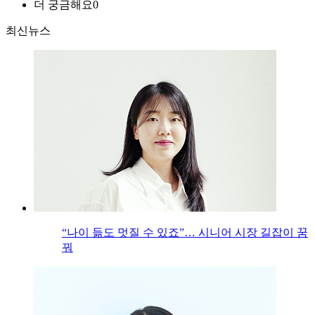
더 궁금해요
0
최신뉴스
“나이 듦도 멋질 수 있죠”… 시니어 시장 길잡이 꿈
꿔