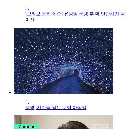
3.
[브라보 문화 이슈] 유방암 투병 후 더 단단해진 박
미선
4.
광명, 시간을 걷는 문화 마실길