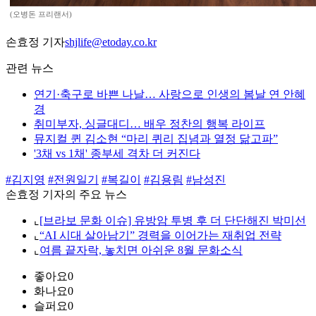
(오병돈 프리랜서)
손효정 기자
shjlife@etoday.co.kr
관련 뉴스
연기·축구로 바쁜 나날… 사랑으로 인생의 봄날 연 안혜
경
취미부자, 싱글대디… 배우 정찬의 행복 라이프
뮤지컬 퀸 김소현 “마리 퀴리 집념과 열정 닮고파”
'3채 vs 1채' 종부세 격차 더 커진다
#김지영
#전원일기
#복길이
#김용림
#남성진
손효정 기자의 주요 뉴스
⌞
[브라보 문화 이슈] 유방암 투병 후 더 단단해진 박미선
⌞
“AI 시대 살아남기” 경력을 이어가는 재취업 전략
⌞
여름 끝자락, 놓치면 아쉬운 8월 문화소식
좋아요
0
화나요
0
슬퍼요
0