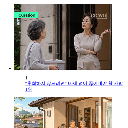
1.
"후회하지 않으려면" 60세 넘어 끊어내야 할 사람
1위