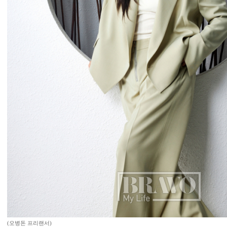
(오병돈 프리랜서)