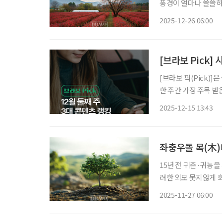
풍경이 얼마나 쓸쓸하
로 다가오는 건 블루
2025-12-26 06:00
게 내린 올해는 단풍 
[브라보 Pick
[브라보 픽(Pick)
한 주간 가장 주목 
라이프는 시시각각 변
2025-12-15 13:43
니다. 12월 둘째
좌충우돌 목(木
15년 전 귀촌·귀농을
려한 외모 못지않게 화
으면 그만큼 가치가 높
2025-11-27 06:00
목(木)테크보다 더 