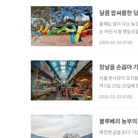
달콤 쌉싸름한 당
올해는 설이 다소 늦은
는 어린 시절 생일상을
새 없이 분주했기에,
2026-02-19 07:00
세월이 흘러 설 명절
장날을 손꼽아 
서울 촌사람이 조치원에
까 5일‧15일‧25일
일에 서듯이, 경부선
2026-01-23 07:00
에 동네분들이 가르쳐
블루베리 농부의
예전엔 글을 읽다 ‘가