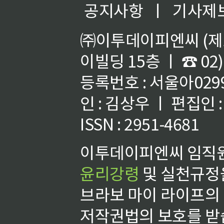
공지사항
ㅣ
기사제
㈜이투데이피엔씨 (제호
이빌딩 15층 ㅣ ☎ 02)
등록번호 : 서울아02992
인 : 김상우 ㅣ 편집인
ISSN : 2951-4681
이투데이피엔씨 임직원
윤리강령
및 실천규정을
브라보 마이 라이프의
저작권법의 보호를 받