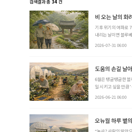
검색결과 총
34
건
비 오는 날의 화
기후 위기의 여파로 7
내리는 날이면 블루베리 주인장
일·일요일이 쉬는 날이
2026-07-31 06:00
휴일이 됐다. 물론 비
도움의 손길 날아
6월은 탱글탱글한 블
일 시키고 싶을 만큼’ 농장
읍써(없어). 예전엔
2026-06-21 06:00
짝 올라왔는데, 꽃들
오뉴월 하루 볕의
“농사? 사람의 땀만으