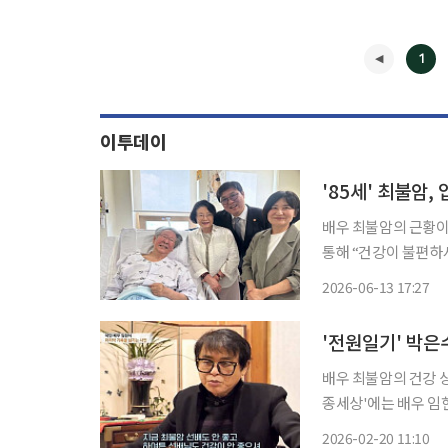
1
이투데이
'85세' 최불암
배우 최불암의 근황이 전해졌다. 13일 최휘영 문화체육관
통해 “건강이 불편하
히 문안 인사를 드렸다”라며 한 장의
2026-06-13 17:27
불암과 그의 아내이자
◀
'전원일기' 박은수
배우 최불암의 건강 상태가 좋
종세상'에는 배우 임
서 함께 호흡을 맞췄던 
2026-02-20 11:10