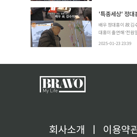
"몸이 안 좋다는 얘기
배우 정대홍이 故 김수미에 대한 그리움
대홍이 출연해 ‘전원일기’에
일기’에서 노인 삼인방
2025-01-23 23:39
회사소개
ㅣ
이용약