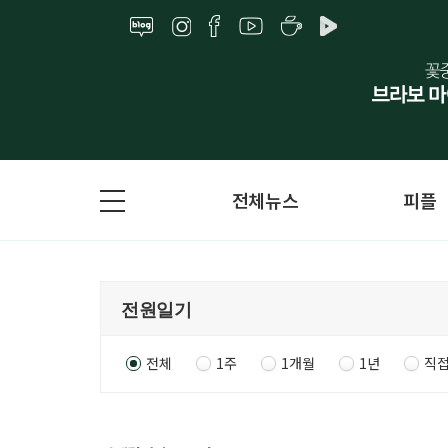
전체뉴스
피플
전체
1주
1개월
1년
직