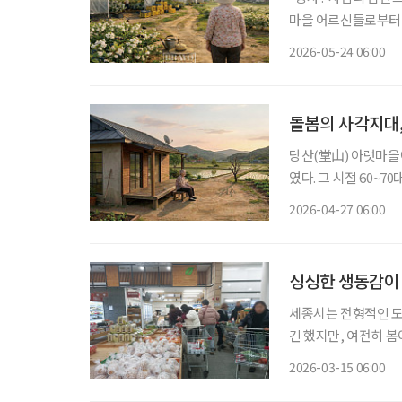
마을 어르신들로부터 틈날 때
노지재배 우리 농장 
2026-05-24 06:00
집은 (비닐)하우스 재
돌봄의 사각지대,
당산(堂山) 아랫마을에
였다. 그 시절 60~
다니곤 했다. 워낙 일
2026-04-27 06:00
닐 정도로 인기가 높았
싱싱한 생동감이 
세종시는 전형적인 도
긴 했지만, 여전히 
는 농촌지역이다. 도농
2026-03-15 06:00
식품 든든한 판로 서