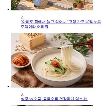
2.
‘아파도 집에서 늙고 싶어…’ 고령 가구 40% 노후
주택이라 어려워
3.
설탕 vs 소금, 콩국수를 건강하게 먹는 법