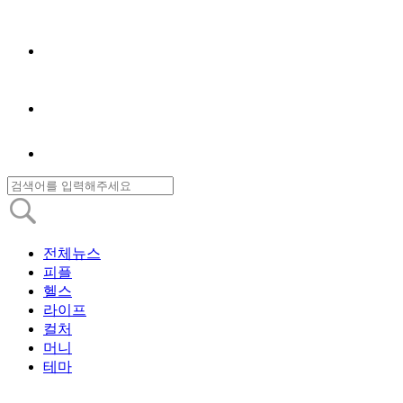
전체뉴스
피플
헬스
라이프
컬처
머니
테마