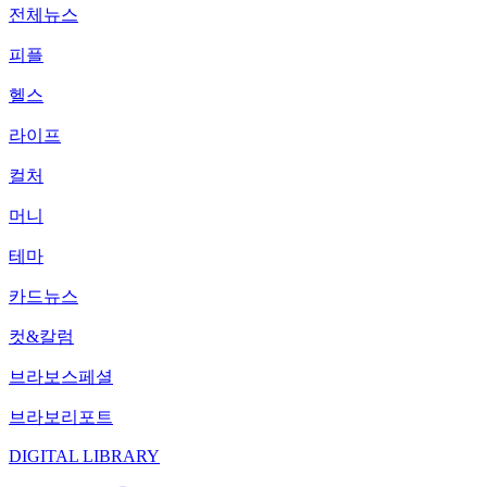
전체뉴스
피플
헬스
라이프
컬처
머니
테마
카드뉴스
컷&칼럼
브라보스페셜
브라보리포트
DIGITAL LIBRARY