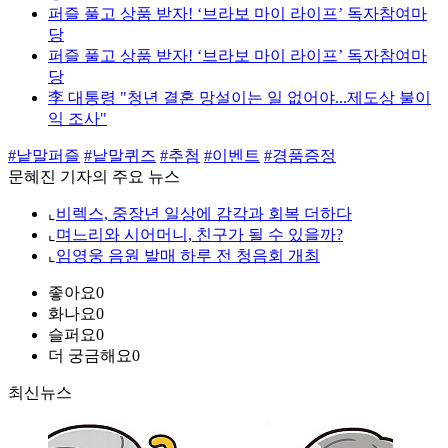
퍼즐 풀고 상품 받자! ‘브라보 마이 라이프’ 독자참여마
당
퍼즐 풀고 상품 받자! ‘브라보 마이 라이프’ 독자참여마
당
李 대통령 "청년 결혼 망설이는 일 없어야...제도상 불이
익 조사"
#낱말퍼즐
#낱말퀴즈
#추첨
#이벤트
#경품증정
문혜진 기자의 주요 뉴스
⌞
비렉스, 중장년 일상에 감각과 회복 더하다
⌞
며느리와 시어머니, 친구가 될 수 있을까?
⌞
임영웅 음원 발매 하루 전 청음회 개최
좋아요
0
화나요
0
슬퍼요
0
더 궁금해요
0
최신뉴스