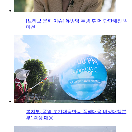
[브라보 문화 이슈] 유방암 투병 후 더 단단해진 박
미선
복지부, 폭염 초기대응반→‘폭염대응 비상대책본
부’ 격상 대응