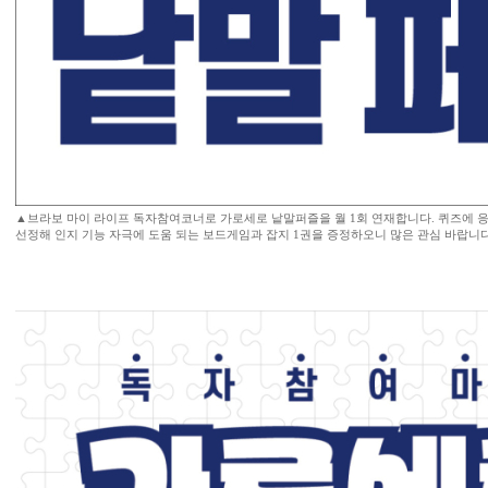
▲브라보 마이 라이프 독자참여코너로 가로세로 낱말퍼즐을 월 1회 연재합니다. 퀴즈에 응
선정해 인지 기능 자극에 도움 되는 보드게임과 잡지 1권을 증정하오니 많은 관심 바랍니다