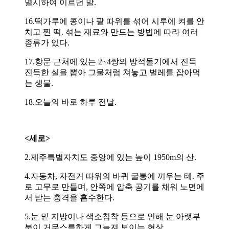
멸시하여 이르던 말.
16.떡가루에 콩이나 팥 따위를 섞어 시루에 켜를 안
치고 찐 떡. 섞는 재료와 만드는 방법에 따라 여러
종류가 있다.
17.항문 근처에 있는 2~4쌍의 방적돌기에서 진득
진득한 실을 뽑아 그물처럼 쳐놓고 벌레를 잡아먹
는 생물.
18.오늘의 바로 하루 전날.
<세로>
2.제주특별자치도 중앙에 있는 높이 1950m의 산.
4.자동차, 자전거 따위의 바퀴 굴통에 끼우는 테. 주
로 고무로 만들며, 안쪽에 압축 공기를 채워 노면에
서 받는 충격을 흡수한다.
5.눈 밑 지방이나 색소침착 등으로 인해 눈 아랫부
분이 거무스름하게 그늘져 보이는 현상.