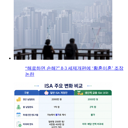
“해로하면 손해?” 8·3 세제개편에 ‘황혼이혼’ 조장
논란