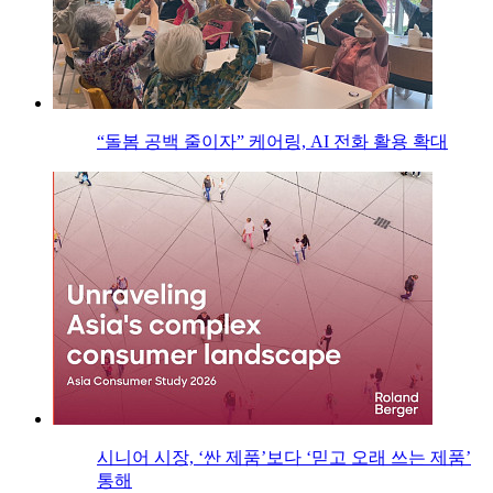
“돌봄 공백 줄이자” 케어링, AI 전화 활용 확대
시니어 시장, ‘싼 제품’보다 ‘믿고 오래 쓰는 제품’
통해