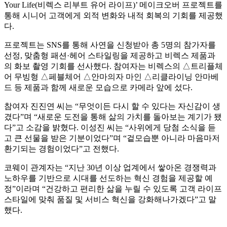
Your Life(비렉스 리부트 유어 라이프)’ 메이크오버 프로젝트를
통해 시니어 고객에게 외적 변화와 내적 회복의 기회를 제공했
다.
프로젝트는 SNS를 통해 사연을 신청받아 총 5명의 참가자를
선정, 맞춤형 패션·헤어 스타일링을 제공하고 비렉스 제품과
의 화보 촬영 기회를 선사했다. 참여자는 비렉스의 △트리플체
어 무빙형 △페블체어 △안마의자 마인 △리클라이닝 안마베
드 등 제품과 함께 새로운 모습으로 카메라 앞에 섰다.
참여자 진진연 씨는 “무엇이든 다시 할 수 있다는 자신감이 생
겼다”며 “새로운 도전을 통해 삶의 가치를 돌아보는 계기가 됐
다”고 소감을 밝혔다. 이성진 씨는 “사위에게 당첨 소식을 듣
고 큰 선물을 받은 기분이었다”며 “겉모습뿐 아니라 마음마저
환기되는 경험이었다”고 전했다.
코웨이 관계자는 “지난 30년 이상 업계에서 쌓아온 경쟁력과
노하우를 기반으로 시대를 선도하는 혁신 경험을 제공할 예
정”이라며 “건강하고 편리한 삶을 누릴 수 있도록 고객 라이프
스타일에 맞춰 품질 및 서비스 혁신을 강화해나가겠다”고 말
했다.