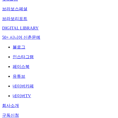
브라보스페셜
브라보리포트
DIGITAL LIBRARY
50+ 시니어 신춘문예
블로그
인스타그램
페이스북
유튜브
네이버카페
네이버TV
회사소개
구독신청