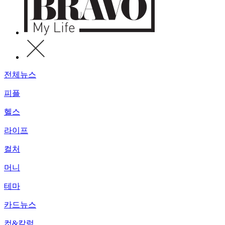
전체뉴스
피플
헬스
라이프
컬처
머니
테마
카드뉴스
컷&칼럼