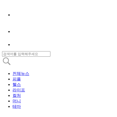
전체뉴스
피플
헬스
라이프
컬처
머니
테마