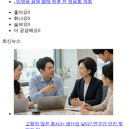
⌞
임영웅 음원 발매 하루 전 청음회 개최
좋아요
0
화나요
0
슬퍼요
0
더 궁금해요
0
최신뉴스
고령자 많은 회사는 생산성 낮다? 연구가 던진 뜻