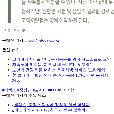
(사진 비렉스 제공)
문혜진 기자
hjmoon@etoday.co.kr
관련 뉴스
코리아케어서프라이, 복지용구를 넘어 파크골프로 도약
저속노화 첫걸음, 피부 체력 올린다..‘세포랩’
노년에 건강 리듬 더하는 운동처방 서비스 ‘노리케어’
美 클래리티 법안 연내 통과 가능성 13%…상원 문턱서
제동
#비렉스
#중장년
#코웨이
#IOT
#안마의자
문혜진 기자의 주요 뉴스
⌞
비렉스, 중장년 일상에 감각과 회복 더하다
⌞
며느리와 시어머니, 친구가 될 수 있을까?