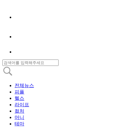
전체뉴스
피플
헬스
라이프
컬처
머니
테마