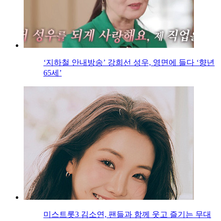
‘지하철 안내방송’ 강희선 성우, 영면에 들다 ‘향년
65세’
미스트롯3 김소연, 팬들과 함께 웃고 즐기는 무대