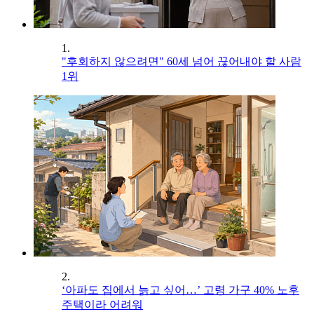
1.
"후회하지 않으려면" 60세 넘어 끊어내야 할 사람
1위
2.
‘아파도 집에서 늙고 싶어…’ 고령 가구 40% 노후
주택이라 어려워