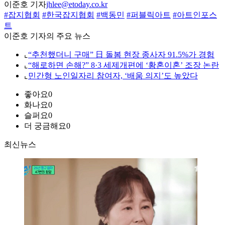
이준호 기자
jhlee@etoday.co.kr
#잡지협회
#한국잡지협회
#백동민
#퍼블릭아트
#아트인포스
트
이준호 기자의 주요 뉴스
⌞
“추천했더니 구매” 日 돌봄 현장 종사자 91.5%가 경험
⌞
“해로하면 손해?” 8·3 세제개편에 ‘황혼이혼’ 조장 논란
⌞
민간형 노인일자리 참여자, ‘배움 의지’도 높았다
좋아요
0
화나요
0
슬퍼요
0
더 궁금해요
0
최신뉴스