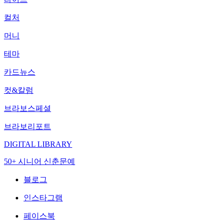
컬처
머니
테마
카드뉴스
컷&칼럼
브라보스페셜
브라보리포트
DIGITAL LIBRARY
50+ 시니어 신춘문예
블로그
인스타그램
페이스북