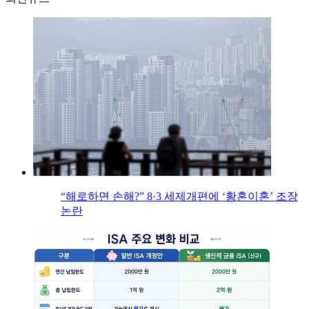
“해로하면 손해?” 8·3 세제개편에 ‘황혼이혼’ 조장
논란