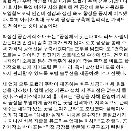
효율적인 주택 생산을 이끌어가는 모듈러 주택 전문 기업이다.
이 회사는 독일 바인만사와 협력해 전 공정에 로봇 자동화를
도입함으로써 인건비 절감과 생산 속도 향상을 동시에 이뤄냈
다. 특히 아시아 최대 규모의 공장을 구축해 합리적인 가격으
로 제작하는 것이 강점이다.
박정진 공간제작소 대표는 “공장에서 짓는다 하더라도 사람이
만든다면 인건비 감축 효과가 크지 않다. 로봇 공정을 통해 주
택 가격의 방어선을 구축하겠다”는 포부를 밝혔다. 또 “건축을
모르는 사람이라면 집짓기가 스트레스일 수밖에 없다. 건축 매
니저와의 소통을 통해 건축주의 취향에 맞는 주택을 빠르고 합
리적으로 쉽게 지어드릴 뿐 아니라, 혹시 발생할지 모를 하자
까지 관리할 수 있도록 토털 솔루션을 제공하겠다”고 전했다.
세 업체 모두 모듈러 주택이 제공하는 빠른 시공과 비용 효율
성을 강조했다. 업체 선정 기준과 설치 시 주의점은 없는지 물
었다. 스페이스웨이비의 홍 대표는 “공장을 자체 운영하며 제
작 공정을 투명하게 공개하는 곳을 선택하고, 지속적으로 관리
해주는 체계가 있는 곳을 눈여겨보라”고 조언했다. 플레이서
스의 정 대표는 “섬세한 설계와 시공은 필수지만, 불필요하거
나 지나친 비용 지출을 유도하는 업체는 피하라”고 전했다. 공
간제작소 박 대표는 “직접 공장을 방문해 재무구조가 탄탄한