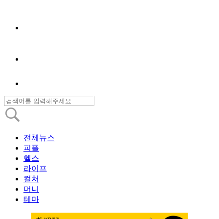
전체뉴스
피플
헬스
라이프
컬처
머니
테마