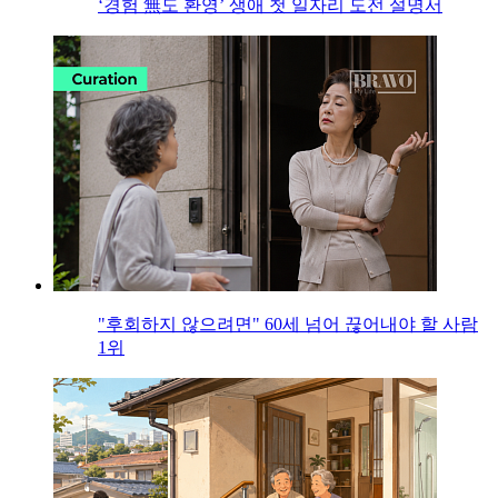
‘경험 無도 환영’ 생애 첫 일자리 도전 설명서
"후회하지 않으려면" 60세 넘어 끊어내야 할 사람
1위