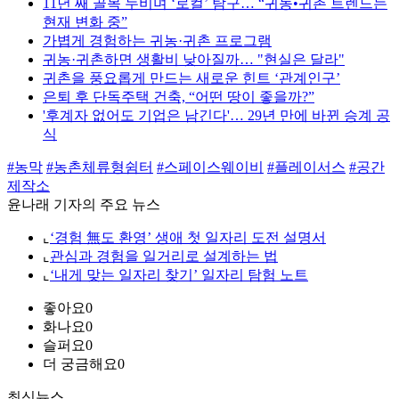
11년 째 골목 누비며 ‘로컬’ 탐구… “귀농•귀촌 트렌드는
현재 변화 중”
가볍게 경험하는 귀농·귀촌 프로그램
귀농·귀촌하면 생활비 낮아질까… "현실은 달라"
귀촌을 풍요롭게 만드는 새로운 힌트 ‘관계인구’
은퇴 후 단독주택 건축, “어떤 땅이 좋을까?”
'후계자 없어도 기업은 남긴다'… 29년 만에 바뀐 승계 공
식
#농막
#농촌체류형쉼터
#스페이스웨이비
#플레이서스
#공간
제작소
윤나래 기자의 주요 뉴스
⌞
‘경험 無도 환영’ 생애 첫 일자리 도전 설명서
⌞
관심과 경험을 일거리로 설계하는 법
⌞
‘내게 맞는 일자리 찾기’ 일자리 탐험 노트
좋아요
0
화나요
0
슬퍼요
0
더 궁금해요
0
최신뉴스