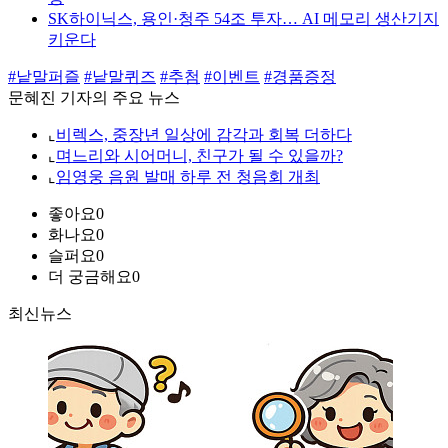
SK하이닉스, 용인·청주 54조 투자… AI 메모리 생산기지
키운다
#낱말퍼즐
#낱말퀴즈
#추첨
#이벤트
#경품증정
문혜진 기자의 주요 뉴스
⌞
비렉스, 중장년 일상에 감각과 회복 더하다
⌞
며느리와 시어머니, 친구가 될 수 있을까?
⌞
임영웅 음원 발매 하루 전 청음회 개최
좋아요
0
화나요
0
슬퍼요
0
더 궁금해요
0
최신뉴스