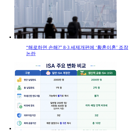
“해로하면 손해?” 8·3 세제개편에 ‘황혼이혼’ 조장
논란