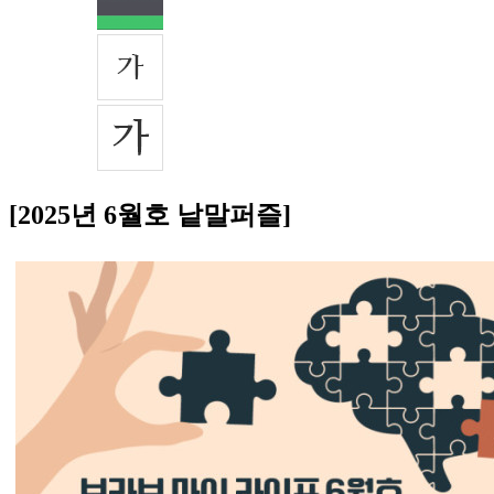
[2025년 6월호 낱말퍼즐]