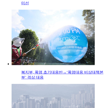
미선
복지부, 폭염 초기대응반→‘폭염대응 비상대책본
부’ 격상 대응