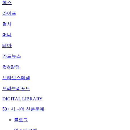
헬스
라이프
컬처
머니
테마
카드뉴스
컷&칼럼
브라보스페셜
브라보리포트
DIGITAL LIBRARY
50+ 시니어 신춘문예
블로그