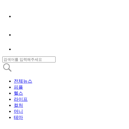
전체뉴스
피플
헬스
라이프
컬처
머니
테마