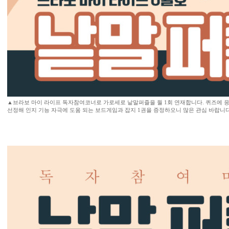
▲브라보 마이 라이프 독자참여코너로 가로세로 낱말퍼즐을 월 1회 연재합니다. 퀴즈에 응
선정해 인지 기능 자극에 도움 되는 보드게임과 잡지 1권을 증정하오니 많은 관심 바랍니다