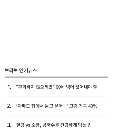
브라보 인기뉴스
1.
"후회하지 않으려면" 60세 넘어 끊어내야 할 사
람 1위
2.
‘아파도 집에서 늙고 싶어…’ 고령 가구 40% 노
후 주택이라 어...
3.
설탕 vs 소금, 콩국수를 건강하게 먹는 법