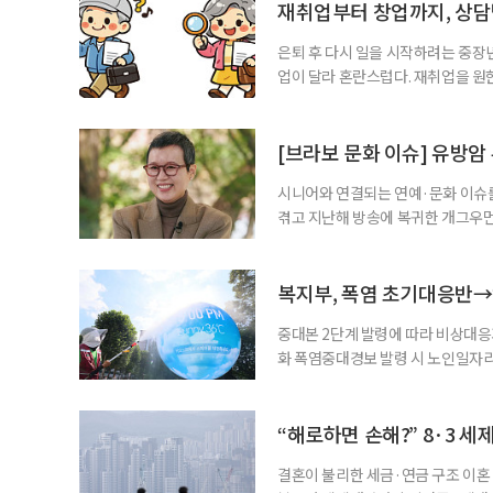
재취업부터 창업까지, 상
은퇴 후 다시 일을 시작하려는 중장
업이 달라 혼란스럽다. 재취업을 
여성새로일하기센터, 사회참여와 소
자신의 상황에 맞는 지원기관을 알고
준비부터 구직 수당까지 고용노동부
[브라보 문화 이슈] 유방암
업 지원 계획을 세
시니어와 연결되는 연예·문화 이슈를
겪고 지난해 방송에 복귀한 개그우먼
나 최근 개그맨 김영철의 유튜브 채
길을 끌었다. 투병 이후에도 자신의 
까. 오랜 방송 생활 뒤 전해진 투병
복지부, 폭염 초기대응반→
중대본 2단계 발령에 따라 비상대응기
화 폭염중대경보 발령 시 노인일자
초기대응반을 ‘폭염대응 비상대책본부
긴급회의를 열고 폭염대응 비상대책
책본부(중대본) 2단계(심각)가 발
“해로하면 손해?” 8·3 세
운영
결혼이 불리한 세금·연금 구조 이혼 