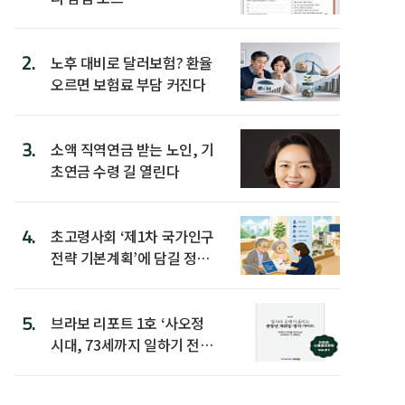
2.
노후 대비로 달러보험? 환율
오르면 보험료 부담 커진다
3.
소액 직역연금 받는 노인, 기
초연금 수령 길 열린다
4.
초고령사회 ‘제1차 국가인구
전략 기본계획’에 담길 정책
은
5.
브라보 리포트 1호 ‘사오정
시대, 73세까지 일하기 전략’
발간