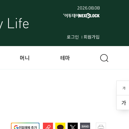
2026.08.08
로그인
회원가입
머니
테마
가
가
선호매체 추가