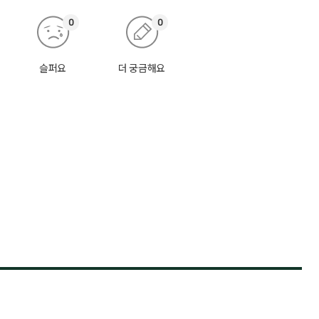
0
0
슬퍼요
더 궁금해요