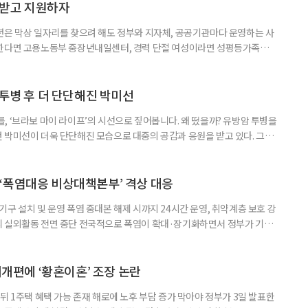
담받고 지원하자
년은 막상 일자리를 찾으려 해도 정부와 지자체, 공공기관마다 운영하는 사
원한다면 고용노동부 중장년내일센터, 경력 단절 여성이라면 성평등가족부
득을 함께 원한다면 보건복지부 노인일자리사업이 출발점이 될 수 있다.
 활용하는 것만으로도 새로운 일을 시작하는 문턱이 훨씬 낮아진다. 취업
 국민취업지원제도 구직활동이 쉽지 않은 사람을 위한 제도다. 개인별 취
 투병 후 더 단단해진 박미선
, ‘브라보 마이 라이프’의 시선으로 짚어봅니다. 왜 떴을까? 유방암 투병을
 박미선이 더욱 단단해진 모습으로 대중의 공감과 응원을 받고 있다. 그러
널에 출연한 그는 방송 활동을 그만하라는 악성 댓글을 받았다고 고백해 눈
삶을 이어가고 있는 박미선은 왜 이전보다 더 큰 관심과 사랑을 받고 있을
 소식 박미선은 재치 있는 말솜씨와 공감 능력으로
‘폭염대응 비상대책본부’ 격상 대응
구 설치 및 운영 폭염 중대본 해제 시까지 24시간 운영, 취약계층 보호 강
리 실외활동 전면 중단 전국적으로 폭염이 확대·장기화하면서 정부가 기존
’로 격상했다. 7일 보건복지부에 따르면 정은경 장관 주재로 폭염 대응
본부를 구성·운영하기로 했다. 이번 조치는 지난 2일 폭염 중앙재난안전대
령된 이후에도 폭염이 전국적으로 확대되고 장기화한 데 따른 것이다. 기존에
제개편에 ‘황혼이혼’ 조장 논란
뒤 1주택 혜택 가능 존재 해로에 노후 부담 증가 막아야 정부가 3일 발표한