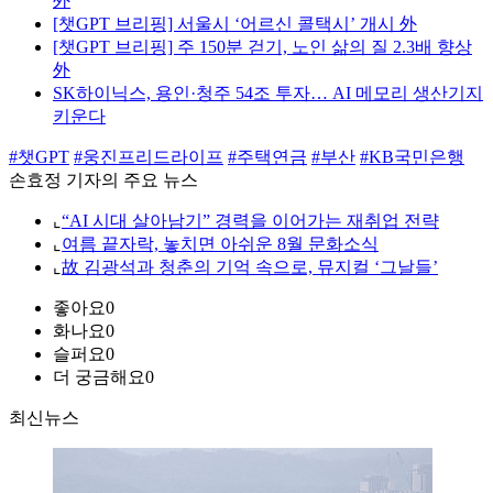
外
[챗GPT 브리핑] 서울시 ‘어르신 콜택시’ 개시 外
[챗GPT 브리핑] 주 150분 걷기, 노인 삶의 질 2.3배 향상
外
SK하이닉스, 용인·청주 54조 투자… AI 메모리 생산기지
키운다
#챗GPT
#웅진프리드라이프
#주택연금
#부산
#KB국민은행
손효정 기자의 주요 뉴스
⌞
“AI 시대 살아남기” 경력을 이어가는 재취업 전략
⌞
여름 끝자락, 놓치면 아쉬운 8월 문화소식
⌞
故 김광석과 청춘의 기억 속으로, 뮤지컬 ‘그날들’
좋아요
0
화나요
0
슬퍼요
0
더 궁금해요
0
최신뉴스