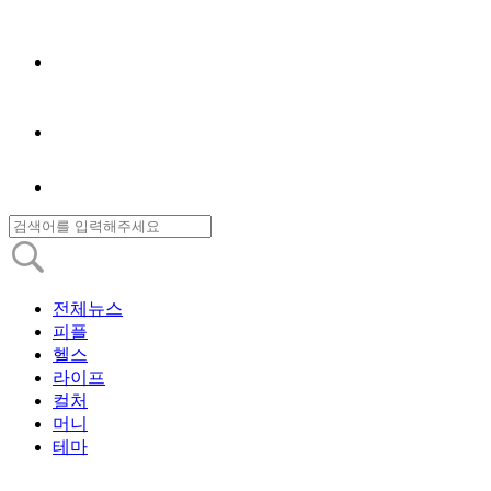
전체뉴스
피플
헬스
라이프
컬처
머니
테마