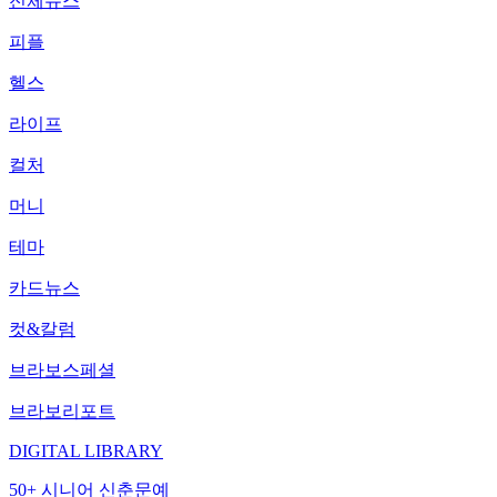
전체뉴스
피플
헬스
라이프
컬처
머니
테마
카드뉴스
컷&칼럼
브라보스페셜
브라보리포트
DIGITAL LIBRARY
50+ 시니어 신춘문예