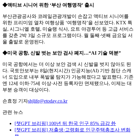
◆액티브 시니어 위한 ‘부산 여행명작’ 출시
부산관광공사와 코레일관광개발이 손잡고 액티브 시니어를
위한 프리미엄 열차 여행상품 ‘여행명작’을 선보였다. KTX 특
실, 시그니엘 호텔, 미슐랭 식사, 요트 야경투어 등 고급 서비스
를 갖춘 2박 3일 소규모 프로그램이다. 월 둘째·넷째 금요일 서
울 출발로 운영된다.
◆미국 공항, 신발 벗는 보안 검사 폐지…“AI 기술 덕분”
미국 공항에서는 더 이상 보안 검색 시 신발을 벗지 않아도 된
다. 국토안보부는 8일(현지시간) 인공지능(AI) 기반 첨단 스캐
너 도입으로 내부 폭발물 탐지가 가능해졌다고 발표했다. 기존
엔 12세 이하·75세 이상·사전 등록자만 면제됐으나, 이제는 대
부분 승객이 대상이다.
손효정 기자
shjlife@etoday.co.kr
관련 뉴스
[챗GPT 브리핑] 100년 뒤 한국 인구 85% 급감 外
[챗GPT 브리핑] 저출생·고령화로 인구주택총조사 변화