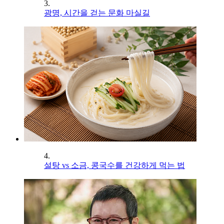
3.
광명, 시간을 걷는 문화 마실길
4.
설탕 vs 소금, 콩국수를 건강하게 먹는 법