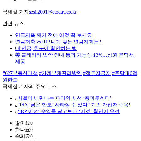
국세실 기자
sesil2001@etoday.co.kr
관련 뉴스
연금저축 깨기 전에 이것 꼭 보세요
연금저축 vs IRP 내게 맞는 연금계좌는?
내 연금, 한눈에 확인하는 법
美 클래리티 법안 연내 통과 가능성 13%…상원 문턱서
제동
#627부동산대책
#가계부채관리방안
#갭투자금지
#주담대6억
원한도
국세실 기자의 주요 뉴스
⌞
서울에서 만나는 파리의 시선 ‘퐁피두센터’
⌞
“ISA ‘남은 한도’ 사라질 수 있다” 기존 가입자 주목!
⌞
‘IRP 이전’ 수익률 광고보다 ‘이것’ 확인이 우선
좋아요
0
화나요
0
슬퍼요
0