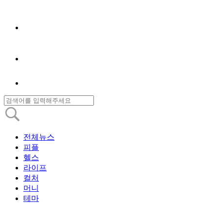
전체뉴스
피플
헬스
라이프
컬처
머니
테마