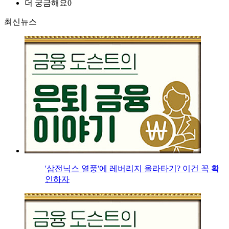
더 궁금해요
0
최신뉴스
'삼전닉스 열풍'에 레버리지 올라타기? 이건 꼭 확
인하자