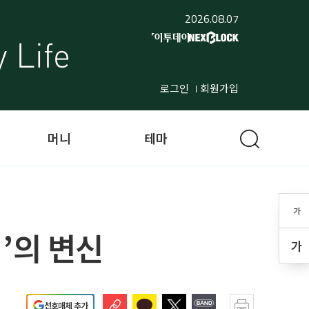
2026.08.07
로그인
회원가입
머니
테마
가
’의 변신
가
선호매체 추가