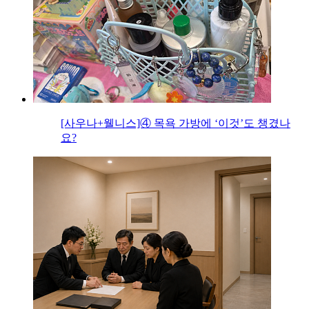
[사우나+웰니스]④ 목욕 가방에 ‘이것’도 챙겼나
요?