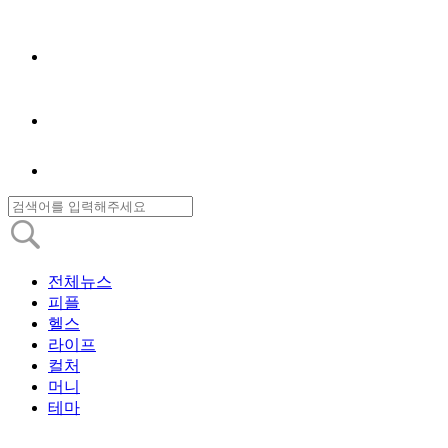
전체뉴스
피플
헬스
라이프
컬처
머니
테마