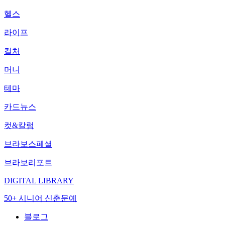
헬스
라이프
컬처
머니
테마
카드뉴스
컷&칼럼
브라보스페셜
브라보리포트
DIGITAL LIBRARY
50+ 시니어 신춘문예
블로그