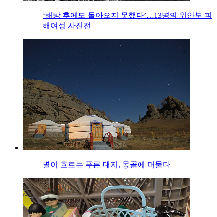
‘해방 후에도 돌아오지 못했다’…13명의 위안부 피
해여성 사진전
별이 흐르는 푸른 대지, 몽골에 머물다