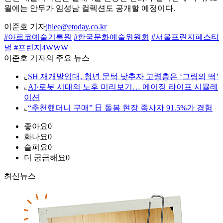
월에는 안무가 임성남 컬렉션도 공개할 예정이다.
이준호 기자
jhlee@etoday.co.kr
#아르코예술기록원
#한국문화예술위원회
#서울프린지페스티
벌
#프린지4WWW
이준호 기자의 주요 뉴스
⌞
SH 재개발임대, 청년 문턱 낮추자 고령층은 ‘그림의 떡’
⌞
AI·로봇 시대의 노후 미리보기… 에이징 라이프 시뮬레
이션
⌞
“추천했더니 구매” 日 돌봄 현장 종사자 91.5%가 경험
좋아요
0
화나요
0
슬퍼요
0
더 궁금해요
0
최신뉴스