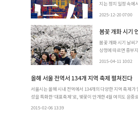
지는 정치 일정 속에
직이는 힘이 무엇인지를
2025-12-20 07:00
기 구조 요인을 중심
봄꽃 개화 시기 
봄꽃 개화 시기 날씨가 포근해지면서 봄꽃 개화 시기와 봄꽃 축제에 관심이 모아지고 있다. 기
상청에 따르면 중부지
말이 절정으로, 서울 여의도 윤중
2015-04-11 10:02
제로는 여의도 봄꽃축
올해 서울 전역서 134개 지역 축제 펼쳐진다
서울시는 올해 시내 전역에서 134개의 다양한 지역 축제가 열린다고 6일 밝혔다. 134개 중 25개
성을 특화한 ‘대표축제’로, 벚꽃이 만개한 4월 여의도 윤중
영등포구의 대표 축제이다. 노량진수산시장에서 
2015-02-06 13:39