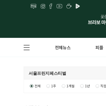
전체뉴스
피플
전체
1주
1개월
1년
직