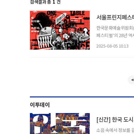
검색결과 총
1
건
서울프린지페스티벌
한국문화예술위원회(위
페스티벌’의 28년 역사를 조명하
테이블: 4. WWW’
2025-08-05 10:13
전시는 8월 6일부터
이투데이
[신간] 한국 도
소음 속에서 정보를 걸러 내는 해⋯'한국