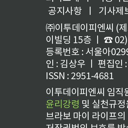
공지사항
ㅣ
기사제
㈜이투데이피엔씨 (제호
이빌딩 15층 ㅣ ☎ 02)
등록번호 : 서울아02992
인 : 김상우 ㅣ 편집인
ISSN : 2951-4681
이투데이피엔씨 임직원
윤리강령
및 실천규정을
브라보 마이 라이프의
저작권법의 보호를 받