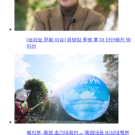
[브라보 문화 이슈] 유방암 투병 후 더 단단해진 박
미선
복지부, 폭염 초기대응반→‘폭염대응 비상대책본