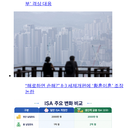
부’ 격상 대응
“해로하면 손해?” 8·3 세제개편에 ‘황혼이혼’ 조장
논란