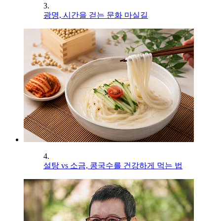
3.
광명, 시간을 걷는 문화 마실길
4.
설탕 vs 소금, 콩국수를 건강하게 먹는 법