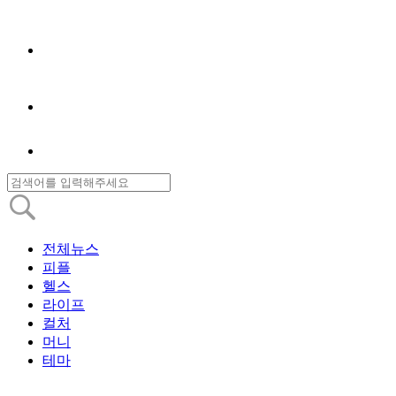
전체뉴스
피플
헬스
라이프
컬처
머니
테마