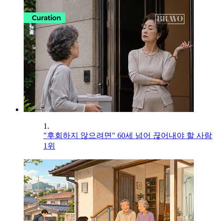
1.
"후회하지 않으려면" 60세 넘어 끊어내야 할 사람
1위