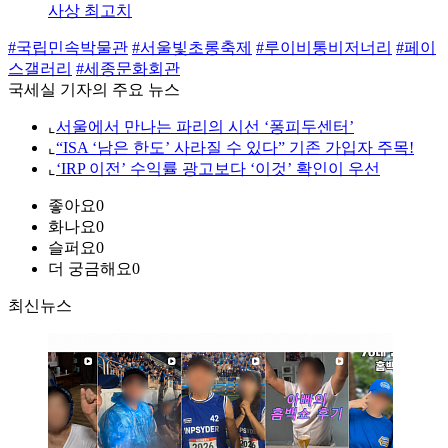
사상 최고치
#국립민속박물관
#서울빛초롱축제
#루이비통비저너리
#페이
스갤러리
#세종문화회관
국세실 기자의 주요 뉴스
⌞
서울에서 만나는 파리의 시선 ‘퐁피두센터’
⌞
“ISA ‘남은 한도’ 사라질 수 있다” 기존 가입자 주목!
⌞
‘IRP 이전’ 수익률 광고보다 ‘이것’ 확인이 우선
좋아요
0
화나요
0
슬퍼요
0
더 궁금해요
0
최신뉴스