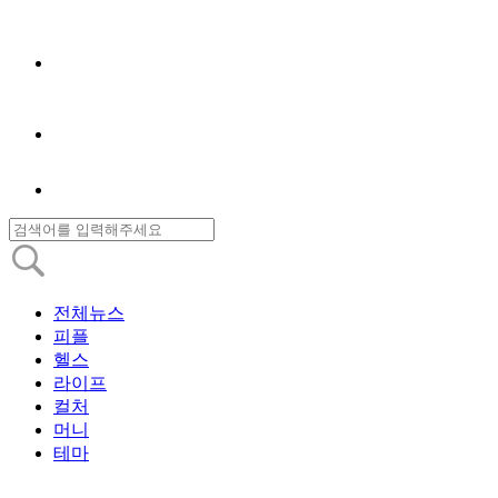
전체뉴스
피플
헬스
라이프
컬처
머니
테마