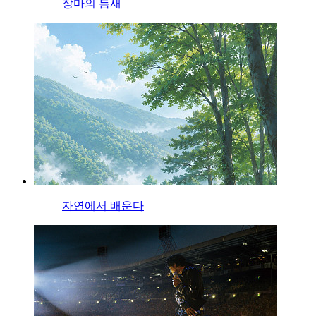
장마의 틈새
자연에서 배운다