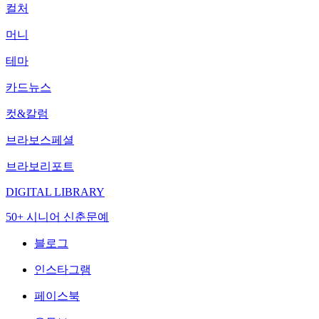
컬처
머니
테마
카드뉴스
컷&칼럼
브라보스페셜
브라보리포트
DIGITAL LIBRARY
50+ 시니어 신춘문예
블로그
인스타그램
페이스북