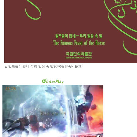
▲'말馬들이 많네-우리 일상 속 말'(©국립민속박물관)