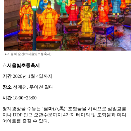
▲시등의 순간(©서울빛초롱축제)
△
서울빛초롱축제
기간
2026년 1월 4일까지
장소
청계천, 우이천 일대
시간
18:00~23:00
청계광장을 수놓는 ‘팔마(八馬)’ 조형물을 시작으로 삼일교를
지나 DDP 인근 오관수문까지 4가지 테마의 빛 조형물과 미디
어아트를 즐길 수 있다.