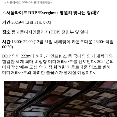
▲서울라이트 DDP(©서울디자인재단)
△
서울라이트 DDP ‘Everglow : 영원히 빛나는 장(場)’
기간
2025년 12월 31일까지
장소
동대문디자인플라자(DDP) 전면부 및 일대
시간
18:00~22:00 (12월 31일 새해맞이 카운트다운 23:00~익일
00:30)
DDP 외벽 222m에 해치, 라인프렌즈 등 국내외 인기 캐릭터와
협업한 세계 최대 비정형 미디어파사드를 선보인다. 2025년의
마지막 밤에는 도심 속 가장 화려한 카운트다운 명소로 변해
미디어파사드와 화려한 불꽃쇼가 펼쳐질 예정이다.