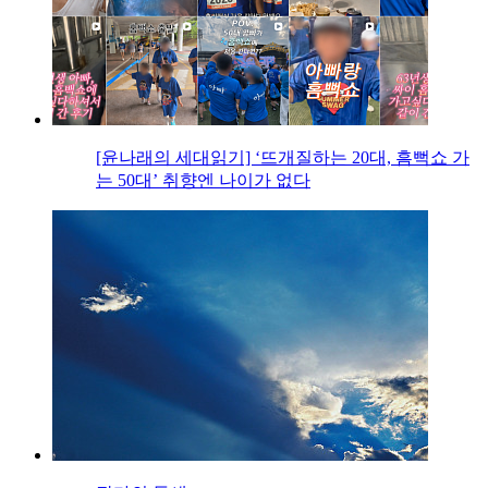
[윤나래의 세대읽기] ‘뜨개질하는 20대, 흠뻑쇼 가
는 50대’ 취향엔 나이가 없다