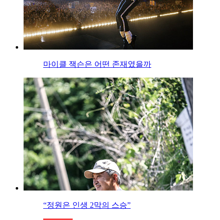
마이클 잭슨은 어떤 존재였을까
“정원은 인생 2막의 스승”