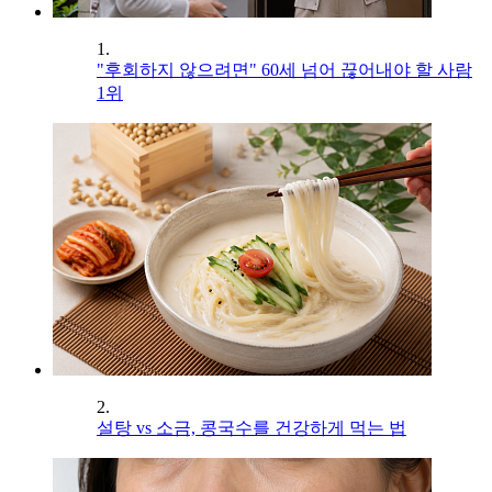
1.
"후회하지 않으려면" 60세 넘어 끊어내야 할 사람
1위
2.
설탕 vs 소금, 콩국수를 건강하게 먹는 법