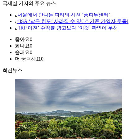
국세실 기자의 주요 뉴스
⌞
서울에서 만나는 파리의 시선 ‘퐁피두센터’
⌞
“ISA ‘남은 한도’ 사라질 수 있다” 기존 가입자 주목!
⌞
‘IRP 이전’ 수익률 광고보다 ‘이것’ 확인이 우선
좋아요
0
화나요
0
슬퍼요
0
더 궁금해요
0
최신뉴스