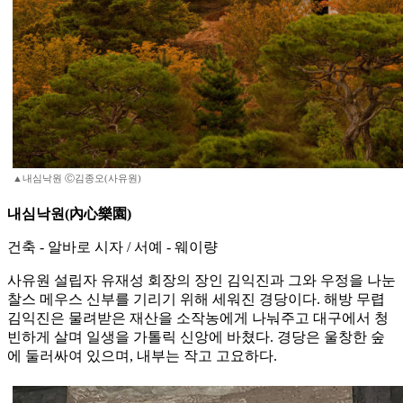
▲내심낙원 Ⓒ김종오(사유원)
내심낙원(內心樂園)
건축 - 알바로 시자 / 서예 - 웨이량
사유원 설립자 유재성 회장의 장인 김익진과 그와 우정을 나눈
찰스 메우스 신부를 기리기 위해 세워진 경당이다. 해방 무렵
김익진은 물려받은 재산을 소작농에게 나눠주고 대구에서 청
빈하게 살며 일생을 가톨릭 신앙에 바쳤다. 경당은 울창한 숲
에 둘러싸여 있으며, 내부는 작고 고요하다.