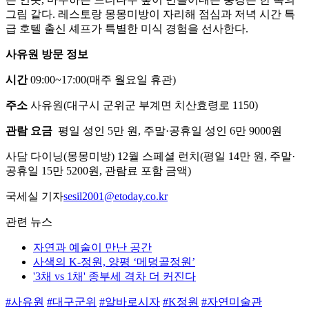
그림 같다. 레스토랑 몽몽미방이 자리해 점심과 저녁 시간 특
급 호텔 출신 셰프가 특별한 미식 경험을 선사한다.
사유원 방문 정보
시간
09:00~17:00(매주 월요일 휴관)
주소
사유원(대구시 군위군 부계면 치산효령로 1150)
관람 요금
평일 성인 5만 원, 주말·공휴일 성인 6만 9000원
사담 다이닝(몽몽미방) 12월 스페셜 런치(평일 14만 원, 주말·
공휴일 15만 5200원, 관람료 포함 금액)
국세실 기자
sesil2001@etoday.co.kr
관련 뉴스
자연과 예술이 만난 공간
사색의 K-정원, 양평 ‘메덩골정원’
'3채 vs 1채' 종부세 격차 더 커진다
#사유원
#대구군위
#알바로시자
#K정원
#자연미술관