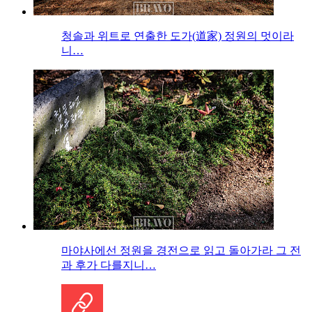
청솔과 위트로 연출한 도가(道家) 정원의 멋이라
니…
마야사에선 정원을 경전으로 읽고 돌아가라 그 전
과 후가 다를지니…