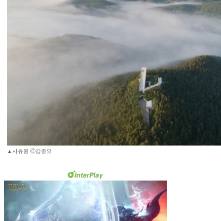
▲사유원 Ⓒ김종오