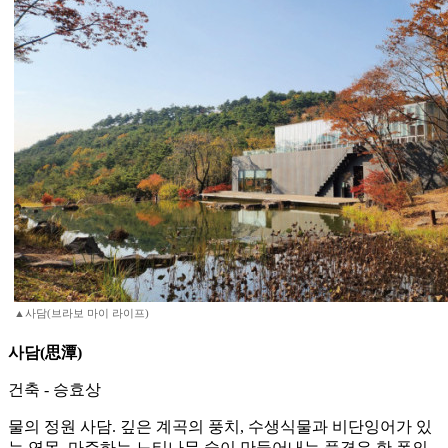
▲사담(브라보 마이 라이프)
사담(思潭)
건축 - 승효상
물의 정원 사담. 깊은 계곡의 풍치, 수생식물과 비단잉어가 있
는 연못, 마주하는 느티나무 숲이 만들어내는 풍경은 한 폭의