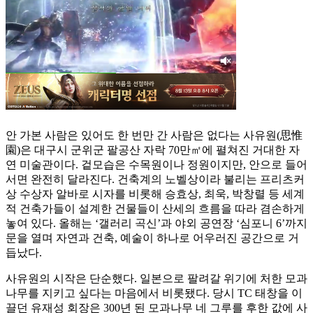
안 가본 사람은 있어도 한 번만 간 사람은 없다는 사유원(思惟
園)은 대구시 군위군 팔공산 자락 70만㎡에 펼쳐진 거대한 자
연 미술관이다. 겉모습은 수목원이나 정원이지만, 안으로 들어
서면 완전히 달라진다. 건축계의 노벨상이라 불리는 프리츠커
상 수상자 알바로 시자를 비롯해 승효상, 최욱, 박창렬 등 세계
적 건축가들이 설계한 건물들이 산세의 흐름을 따라 겸손하게
놓여 있다. 올해는 ‘갤러리 곡신’과 야외 공연장 ‘심포니 6’까지
문을 열며 자연과 건축, 예술이 하나로 어우러진 공간으로 거
듭났다.
사유원의 시작은 단순했다. 일본으로 팔려갈 위기에 처한 모과
나무를 지키고 싶다는 마음에서 비롯됐다. 당시 TC 태창을 이
끌던 유재성 회장은 300년 된 모과나무 네 그루를 후한 값에 사