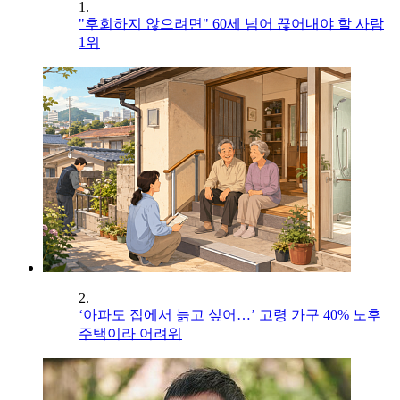
1.
"후회하지 않으려면" 60세 넘어 끊어내야 할 사람
1위
2.
‘아파도 집에서 늙고 싶어…’ 고령 가구 40% 노후
주택이라 어려워