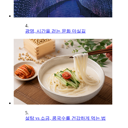
4.
광명, 시간을 걷는 문화 마실길
5.
설탕 vs 소금, 콩국수를 건강하게 먹는 법