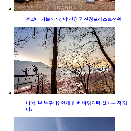
주말에 가볼까? 경남 산청군 산청포레스트정원
나여! 넌 누구냐? 언제 한번 바위처럼 살아본 적 있
나?