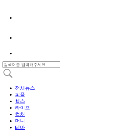
전체뉴스
피플
헬스
라이프
컬처
머니
테마