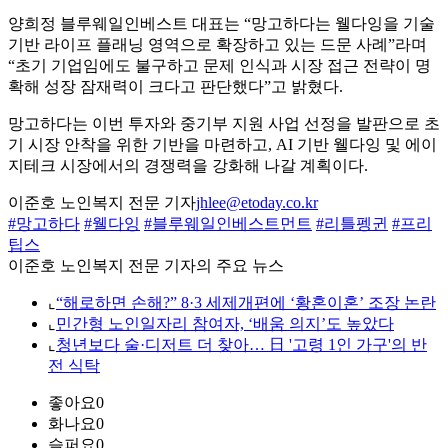
양희정 블루웨일인베스트 대표는 “망고하다는 웰다잉을 기술
기반 라이프 플래닝 영역으로 확장하고 있는 드문 사례”라며
“초기 기업임에도 불구하고 문제 인식과 시장 접근 전략이 명
확해 성장 잠재력이 크다고 판단했다”고 밝혔다.
망고하다는 이번 투자와 중기부 지원 사업 선정을 발판으로 초
기 시장 안착을 위한 기반을 마련하고, AI 기반 웰다잉 및 에이
지테크 시장에서의 경쟁력을 강화해 나갈 계획이다.
이준호 노인복지 전문 기자
jhlee@etoday.co.kr
#망고하다
#웰다잉
#블루웨일인베스트먼트
#리틀펭귄
#프리
팁스
이준호 노인복지 전문 기자의 주요 뉴스
⌞
“해로하면 손해?” 8·3 세제개편에 ‘황혼이혼’ 조장 논란
⌞
민간형 노인일자리 참여자, ‘배움 의지’도 높았다
⌞
청년보다 술·디저트 더 찾아… 日 '고령 1인 가구'의 반
전 식탁
좋아요
0
화나요
0
슬퍼요
0