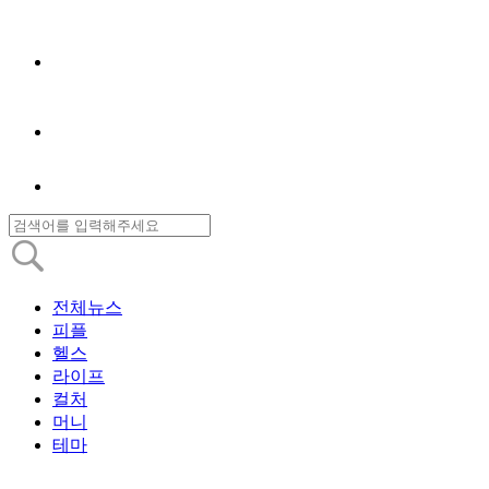
전체뉴스
피플
헬스
라이프
컬처
머니
테마