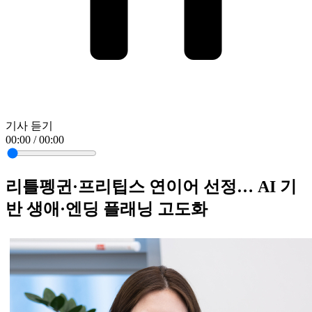
기사 듣기
00:00 / 00:00
리틀펭귄·프리팁스 연이어 선정… AI 기
반 생애·엔딩 플래닝 고도화