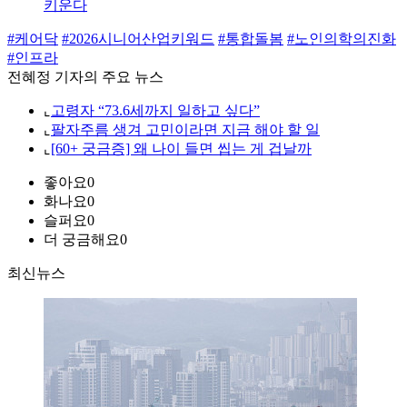
키운다
#케어닥
#2026시니어산업키워드
#통합돌봄
#노인의학의진화
#인프라
전혜정 기자의 주요 뉴스
⌞
고령자 “73.6세까지 일하고 싶다”
⌞
팔자주름 생겨 고민이라면 지금 해야 할 일
⌞
[60+ 궁금증] 왜 나이 들면 씹는 게 겁날까
좋아요
0
화나요
0
슬퍼요
0
더 궁금해요
0
최신뉴스