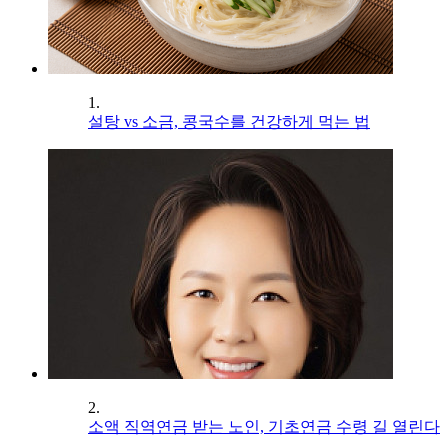
1.
설탕 vs 소금, 콩국수를 건강하게 먹는 법
2.
소액 직역연금 받는 노인, 기초연금 수령 길 열린다