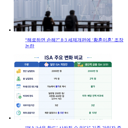
“해로하면 손해?” 8·3 세제개편에 ‘황혼이혼’ 조장
논란
“ISA ‘남은 한도’ 사라질 수 있다” 기존 가입자 주