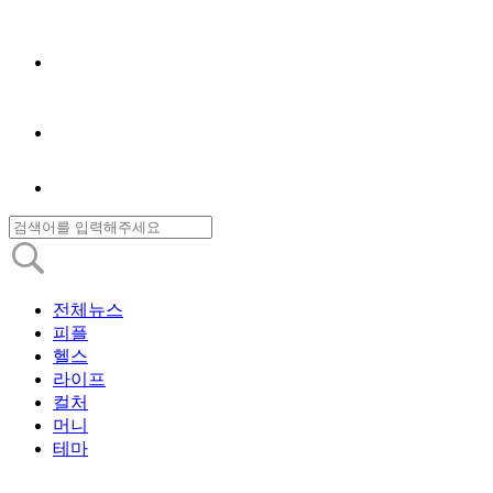
전체뉴스
피플
헬스
라이프
컬처
머니
테마