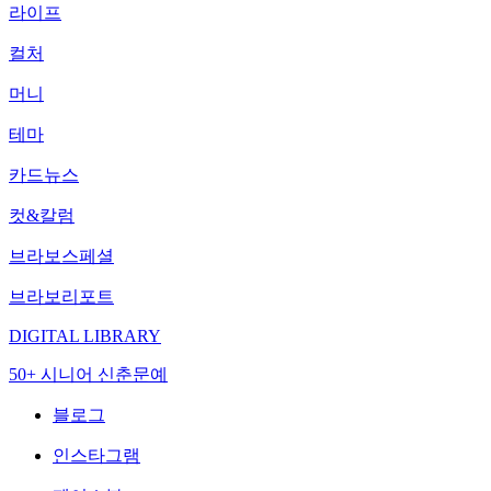
라이프
컬처
머니
테마
카드뉴스
컷&칼럼
브라보스페셜
브라보리포트
DIGITAL LIBRARY
50+ 시니어 신춘문예
블로그
인스타그램