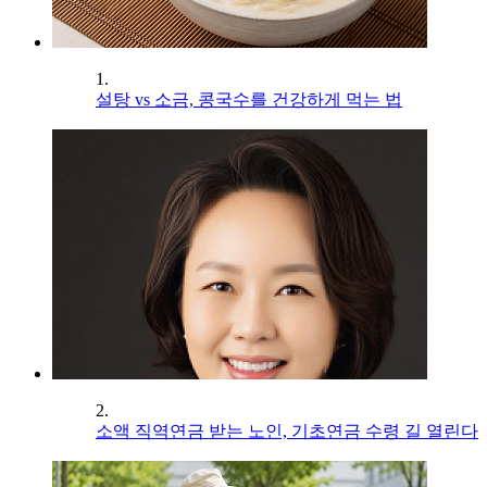
1.
설탕 vs 소금, 콩국수를 건강하게 먹는 법
2.
소액 직역연금 받는 노인, 기초연금 수령 길 열린다