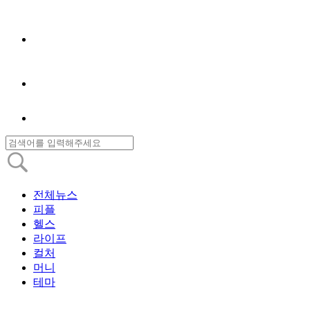
전체뉴스
피플
헬스
라이프
컬처
머니
테마