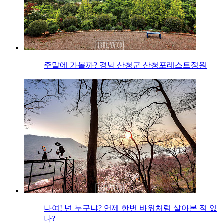
주말에 가볼까? 경남 산청군 산청포레스트정원
나여! 넌 누구냐? 언제 한번 바위처럼 살아본 적 있
나?