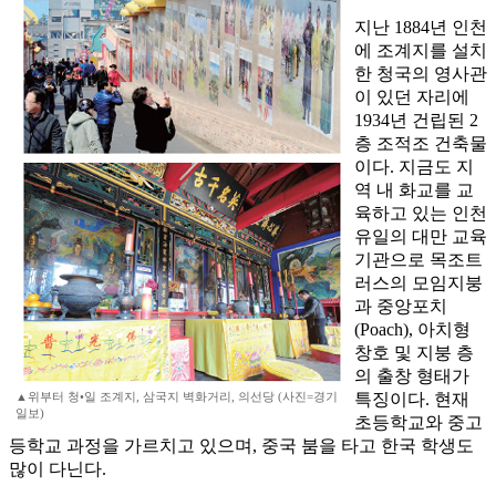
지난 1884년 인천
에 조계지를 설치
한 청국의 영사관
이 있던 자리에
1934년 건립된 2
층 조적조 건축물
이다. 지금도 지
역 내 화교를 교
육하고 있는 인천
유일의 대만 교육
기관으로 목조트
러스의 모임지붕
과 중앙포치
(Poach), 아치형
창호 및 지붕 층
의 출창 형태가
▲위부터 청•일 조계지, 삼국지 벽화거리, 의선당 (사진=경기
특징이다. 현재
일보)
초등학교와 중고
등학교 과정을 가르치고 있으며, 중국 붐을 타고 한국 학생도
많이 다닌다.