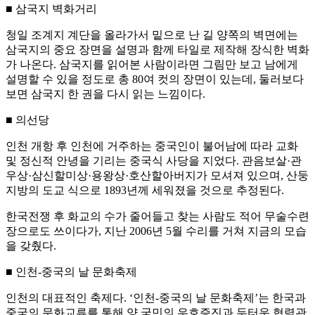
■ 삼국지 벽화거리
청일 조계지 계단을 올라가서 밑으로 난 길 양쪽의 벽면에는
삼국지의 중요 장면을 설명과 함께 타일로 제작해 장식한 벽화
가 나온다. 삼국지를 읽어본 사람이라면 그림만 보고 남에게
설명할 수 있을 정도로 총 80여 컷의 장면이 있는데, 둘러보다
보면 삼국지 한 권을 다시 읽는 느낌이다.
■ 의선당
인천 개항 후 인천에 거주하는 중국인이 불어남에 따라 교화
및 정신적 안녕을 기리는 중국식 사당을 지었다. 관음보살·관
우상·삼신할미상·용왕상·호산할아버지가 모셔져 있으며, 산둥
지방의 도교 식으로 1893년께 세워졌을 것으로 추정된다.
한국전쟁 후 화교의 수가 줄어들고 찾는 사람도 적어 무술수련
장으로도 쓰이다가, 지난 2006년 5월 수리를 거쳐 지금의 모습
을 갖췄다.
■ 인천-중국의 날 문화축제
인천의 대표적인 축제다. ‘인천-중국의 날 문화축제’는 한국과
중국의 문화교류를 통해 양 국민의 우호증진과 두터운 협력관