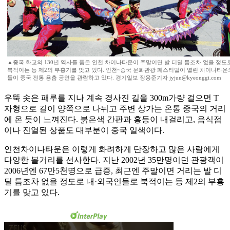
▲중국 화교의 130년 역사를 품은 인천 차이나타운이 주말이면 발 디딜 틈조차 없을 정도
북적이는 등 제2의 부흥기를 맞고 있다. 인천~중국 문화관광 페스티벌이 열린 차이나타운
들이 중국 전통 용춤 공연을 관람하고 있다. 경기일보 장용준기자 jyjun@kyeonggi.com
우뚝 솟은 패루를 지나 계속 경사진 길을 300m가량 걸으면 T
자형으로 길이 양쪽으로 나뉘고 주변 상가는 온통 중국의 거리
에 온 듯이 느껴진다. 붉은색 간판과 홍등이 내걸리고, 음식점
이나 진열된 상품도 대부분이 중국 일색이다.
인천차이나타운은 이렇게 화려하게 단장하고 많은 사람에게
다양한 볼거리를 선사한다. 지난 2002년 35만명이던 관광객이
2006년엔 67만5천명으로 급증, 최근엔 주말이면 거리는 발 디
딜 틈조차 없을 정도로 내·외국인들로 북적이는 등 제2의 부흥
기를 맞고 있다.