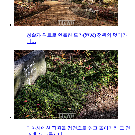
청솔과 위트로 연출한 도가(道家) 정원의 멋이라
니…
마야사에선 정원을 경전으로 읽고 돌아가라 그 전
과 후가 다를지니…