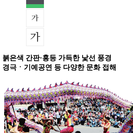
붉은색 간판·홍등 가득한 낯선 풍경
경극ㆍ기예공연 등 다양한 문화 접해