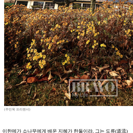
(주민욱 프리랜서)
이한메가 소나무에게 배운 지혜가 한둘이랴. 그는 도류(道流)