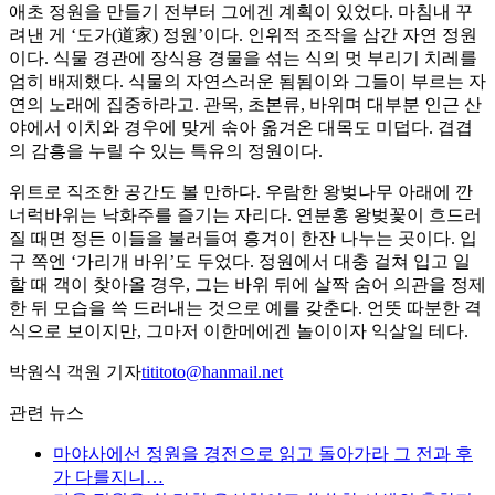
애초 정원을 만들기 전부터 그에겐 계획이 있었다. 마침내 꾸
려낸 게 ‘도가(道家) 정원’이다. 인위적 조작을 삼간 자연 정원
이다. 식물 경관에 장식용 경물을 섞는 식의 멋 부리기 치레를
엄히 배제했다. 식물의 자연스러운 됨됨이와 그들이 부르는 자
연의 노래에 집중하라고. 관목, 초본류, 바위며 대부분 인근 산
야에서 이치와 경우에 맞게 솎아 옮겨온 대목도 미덥다. 겹겹
의 감흥을 누릴 수 있는 특유의 정원이다.
위트로 직조한 공간도 볼 만하다. 우람한 왕벚나무 아래에 깐
너럭바위는 낙화주를 즐기는 자리다. 연분홍 왕벚꽃이 흐드러
질 때면 정든 이들을 불러들여 흥겨이 한잔 나누는 곳이다. 입
구 쪽엔 ‘가리개 바위’도 두었다. 정원에서 대충 걸쳐 입고 일
할 때 객이 찾아올 경우, 그는 바위 뒤에 살짝 숨어 의관을 정제
한 뒤 모습을 쓱 드러내는 것으로 예를 갖춘다. 언뜻 따분한 격
식으로 보이지만, 그마저 이한메에겐 놀이이자 익살일 테다.
박원식 객원 기자
tititoto@hanmail.net
관련 뉴스
마야사에선 정원을 경전으로 읽고 돌아가라 그 전과 후
가 다를지니…