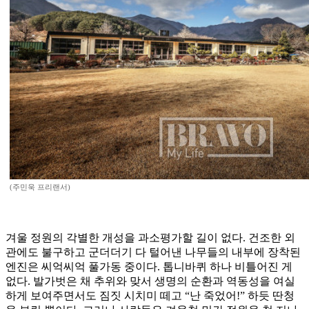
(주민욱 프리랜서)
겨울 정원의 각별한 개성을 과소평가할 길이 없다. 건조한 외
관에도 불구하고 군더더기 다 털어낸 나무들의 내부에 장착된
엔진은 씨억씨억 풀가동 중이다. 톱니바퀴 하나 비틀어진 게
없다. 발가벗은 채 추위와 맞서 생명의 순환과 역동성을 여실
하게 보여주면서도 짐짓 시치미 떼고 “난 죽었어!” 하듯 딴청