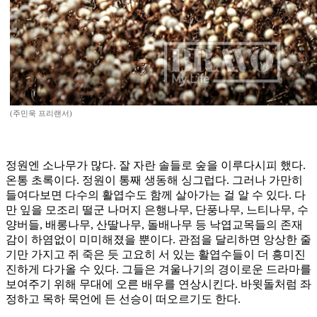
(주민욱 프리랜서)
정원엔 소나무가 많다. 잘 자란 솔들로 숲을 이루다시피 했다.
온통 초록이다. 정원이 통째 생동해 싱그럽다. 그러나 가만히
들여다보면 다수의 활엽수도 함께 살아가는 걸 알 수 있다. 다
만 잎을 모조리 떨군 나머지 은행나무, 단풍나무, 느티나무, 수
양버들, 배롱나무, 산딸나무, 돌배나무 등 낙엽교목들의 존재
감이 하염없이 미미해졌을 뿐이다. 관점을 달리하면 앙상한 줄
기만 가지고 쥐 죽은 듯 고요히 서 있는 활엽수들이 더 흥미진
진하게 다가올 수 있다. 그들은 겨울나기의 경이로운 드라마를
보여주기 위해 무대에 오른 배우를 연상시킨다. 바윗돌처럼 좌
정하고 목하 묵언에 든 선승이 떠오르기도 한다.