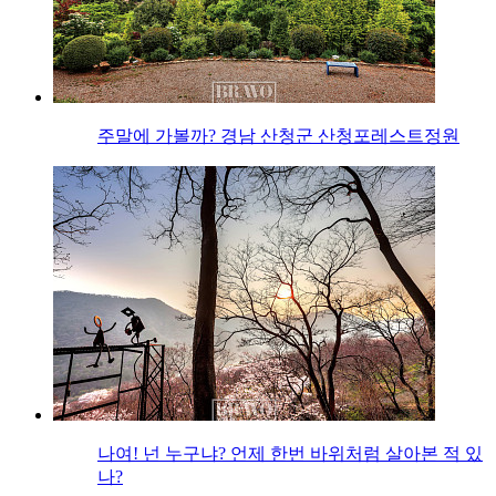
주말에 가볼까? 경남 산청군 산청포레스트정원
나여! 넌 누구냐? 언제 한번 바위처럼 살아본 적 있
나?