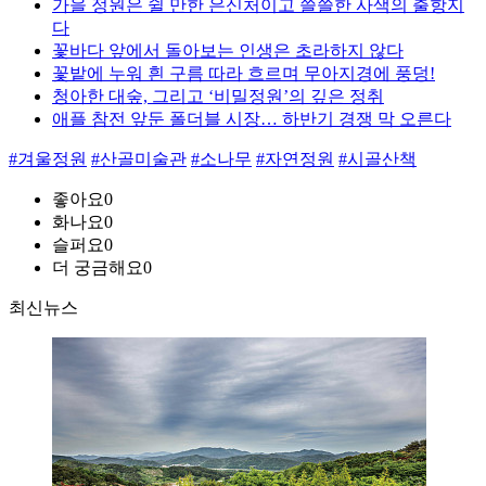
가을 정원은 쉴 만한 은신처이고 쓸쓸한 사색의 출항지
다
꽃바다 앞에서 돌아보는 인생은 초라하지 않다
꽃밭에 누워 흰 구름 따라 흐르며 무아지경에 풍덩!
청아한 대숲, 그리고 ‘비밀정원’의 깊은 정취
애플 참전 앞둔 폴더블 시장… 하반기 경쟁 막 오른다
#겨울정원
#산골미술관
#소나무
#자연정원
#시골산책
좋아요
0
화나요
0
슬퍼요
0
더 궁금해요
0
최신뉴스