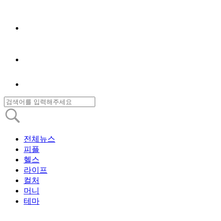
전체뉴스
피플
헬스
라이프
컬처
머니
테마