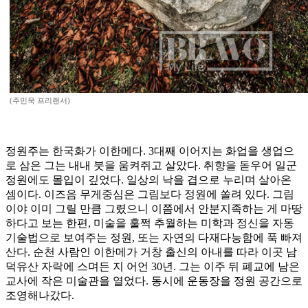
(주민욱 프리랜서)
정원주는 한국화가 이한메다. 3대째 이어지는 화업을 생업으
로 삼은 그는 내내 붓을 움켜쥐고 살았다. 취향을 돋우어 일군
정원에도 몰입이 깊었다. 일상의 낙을 겹으로 누리며 살아온
셈이다. 이즈음 무게중심은 그림보다 정원에 쏠려 있다. 그림
이야 이미 그릴 만큼 그렸으니 이쯤에서 안분지족하는 게 마땅
하다고 보는 한편, 미술을 훌쩍 추월하는 미학과 정신을 자동
기술법으로 보여주는 정원, 또는 자연의 다재다능함에 푹 빠져
산다. 순천 사람인 이한메가 거창 출신의 아내를 따라 이곳 남
덕유산 자락에 스며든 지 어언 30년. 그는 이주 뒤 폐교에 남은
교사에 작은 미술관을 열었다. 동시에 운동장을 정원 공간으로
조영해나갔다.