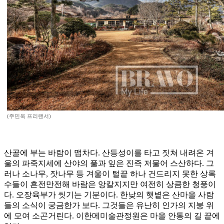
(주민욱 프리랜서)
산골에 부는 바람이 맵차다. 산등성이를 타고 짓쳐 내려온 겨
울의 파죽지세에 산야의 풀과 잎은 진즉 저물어 스산하다. 그
러나 소나무, 잣나무 등 겨울이 털끝 하나 건드리지 못한 상록
수들이 흔전만전해 바람은 앙칼지지만 여전히 상큼한 청풍이
다. 오장육부가 씻기는 기분이다. 한낮의 햇볕은 산마을 사람
들의 소식이 궁금한가 보다. 그것들은 유난히 인가의 지붕 위
에 모여 소곤거린다. 이한메미술관정원은 마을 안통의 길 끝에