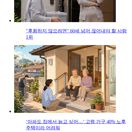
"후회하지 않으려면" 60세 넘어 끊어내야 할 사람
1위
‘아파도 집에서 늙고 싶어…’ 고령 가구 40% 노후
주택이라 어려워