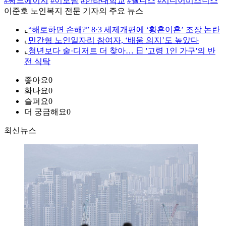
#써드에이지
#이보람
#한라대학교
#웰니스
#시니어비즈니스
이준호 노인복지 전문 기자의 주요 뉴스
⌞
“해로하면 손해?” 8·3 세제개편에 ‘황혼이혼’ 조장 논란
⌞
민간형 노인일자리 참여자, ‘배움 의지’도 높았다
⌞
청년보다 술·디저트 더 찾아… 日 '고령 1인 가구'의 반
전 식탁
좋아요
0
화나요
0
슬퍼요
0
더 궁금해요
0
최신뉴스