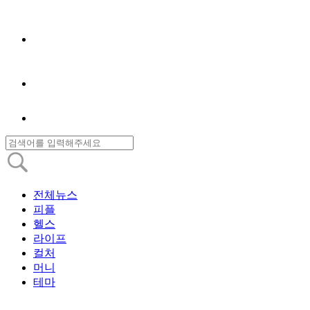
전체뉴스
피플
헬스
라이프
컬처
머니
테마