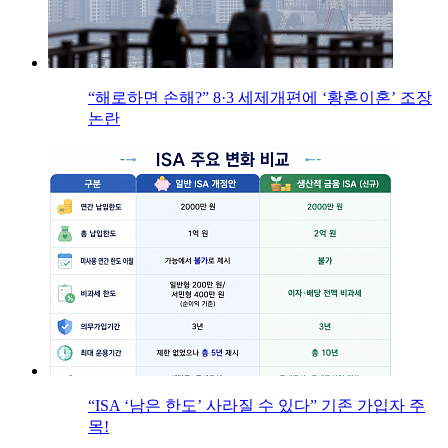
“해로하면 손해?” 8·3 세제개편에 ‘황혼이혼’ 조장
논란
“ISA ‘남은 한도’ 사라질 수 있다” 기존 가입자 주
목!