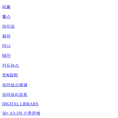
피플
헬스
라이프
컬처
머니
테마
카드뉴스
컷&칼럼
브라보스페셜
브라보리포트
DIGITAL LIBRARY
50+ 시니어 신춘문예