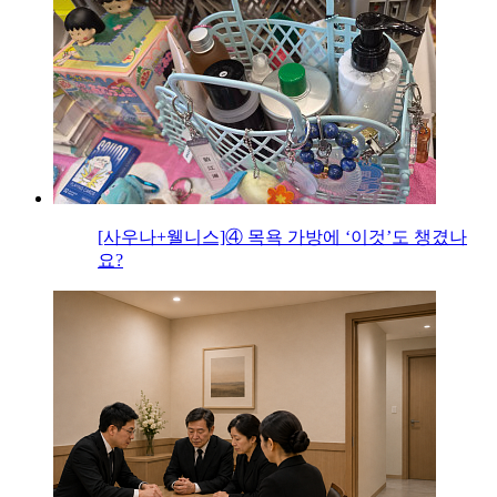
[사우나+웰니스]④ 목욕 가방에 ‘이것’도 챙겼나
요?