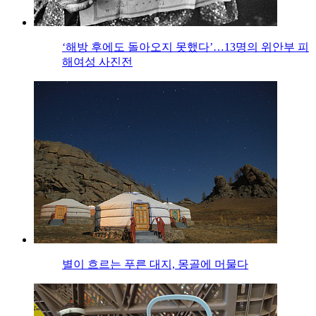
‘해방 후에도 돌아오지 못했다’…13명의 위안부 피
해여성 사진전
별이 흐르는 푸른 대지, 몽골에 머물다