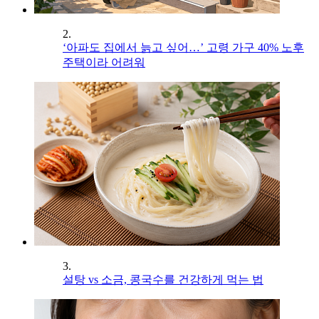
2.
‘아파도 집에서 늙고 싶어…’ 고령 가구 40% 노후
주택이라 어려워
3.
설탕 vs 소금, 콩국수를 건강하게 먹는 법