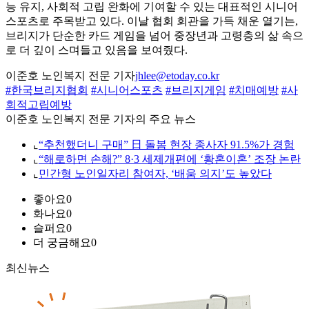
능 유지, 사회적 고립 완화에 기여할 수 있는 대표적인 시니어
스포츠로 주목받고 있다. 이날 협회 회관을 가득 채운 열기는,
브리지가 단순한 카드 게임을 넘어 중장년과 고령층의 삶 속으
로 더 깊이 스며들고 있음을 보여줬다.
이준호 노인복지 전문 기자
jhlee@etoday.co.kr
#한국브리지협회
#시니어스포츠
#브리지게임
#치매예방
#사
회적고립예방
이준호 노인복지 전문 기자의 주요 뉴스
⌞
“추천했더니 구매” 日 돌봄 현장 종사자 91.5%가 경험
⌞
“해로하면 손해?” 8·3 세제개편에 ‘황혼이혼’ 조장 논란
⌞
민간형 노인일자리 참여자, ‘배움 의지’도 높았다
좋아요
0
화나요
0
슬퍼요
0
더 궁금해요
0
최신뉴스