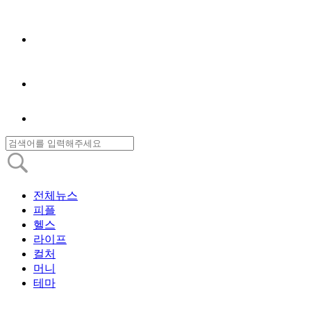
전체뉴스
피플
헬스
라이프
컬처
머니
테마