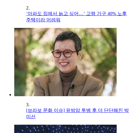
2.
‘아파도 집에서 늙고 싶어…’ 고령 가구 40% 노후
주택이라 어려워
3.
[브라보 문화 이슈] 유방암 투병 후 더 단단해진 박
미선