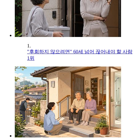
1.
"후회하지 않으려면" 60세 넘어 끊어내야 할 사람
1위