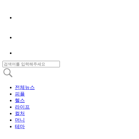
전체뉴스
피플
헬스
라이프
컬처
머니
테마