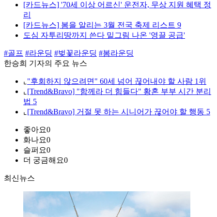
[카드뉴스] '70세 이상 어르신' 운전자, 무상 지원 혜택 정
리
[카드뉴스] 봄을 알리는 3월 전국 축제 리스트 9
도심 자투리땅까지 쓴다 밑그림 나온 '영끌 공급'
#골프
#라운딩
#벚꽃라운딩
#봄라운딩
한승희 기자의 주요 뉴스
⌞
"후회하지 않으려면" 60세 넘어 끊어내야 할 사람 1위
⌞
[Trend&Bravo] "함께라 더 힘들다" 황혼 부부 시간 분리
법 5
⌞
[Trend&Bravo] 거절 못 하는 시니어가 끊어야 할 행동 5
좋아요
0
화나요
0
슬퍼요
0
더 궁금해요
0
최신뉴스