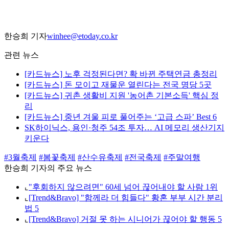
한승희 기자
winhee@etoday.co.kr
관련 뉴스
[카드뉴스] 노후 걱정된다면? 확 바뀐 주택연금 총정리
[카드뉴스] 돈 모이고 재물운 열린다는 전국 명당 5곳
[카드뉴스] 귀촌 생활비 지원 '농어촌 기본소득' 핵심 정
리
[카드뉴스] 중년 겨울 피로 풀어주는 ‘고급 스파’ Best 6
SK하이닉스, 용인·청주 54조 투자… AI 메모리 생산기지
키운다
#3월축제
#봄꽃축제
#산수유축제
#전국축제
#주말여행
한승희 기자의 주요 뉴스
⌞
"후회하지 않으려면" 60세 넘어 끊어내야 할 사람 1위
⌞
[Trend&Bravo] "함께라 더 힘들다" 황혼 부부 시간 분리
법 5
⌞
[Trend&Bravo] 거절 못 하는 시니어가 끊어야 할 행동 5