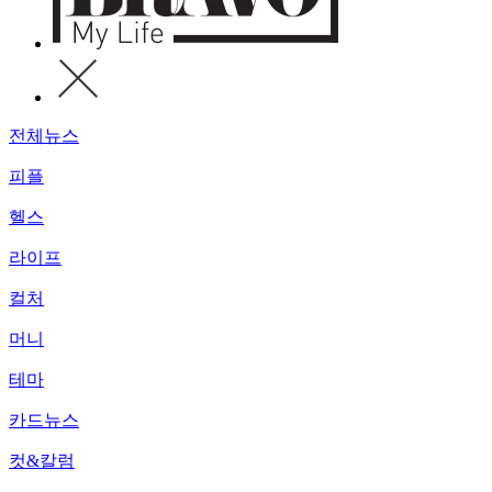
전체뉴스
피플
헬스
라이프
컬처
머니
테마
카드뉴스
컷&칼럼