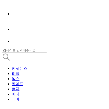
전체뉴스
피플
헬스
라이프
컬처
머니
테마