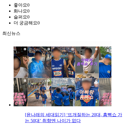
좋아요
0
화나요
0
슬퍼요
0
더 궁금해요
0
최신뉴스
[윤나래의 세대읽기] ‘뜨개질하는 20대, 흠뻑쇼 가
는 50대’ 취향엔 나이가 없다