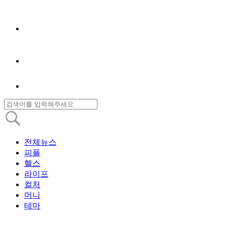
전체뉴스
피플
헬스
라이프
컬처
머니
테마