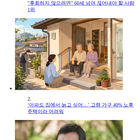
"후회하지 않으려면" 60세 넘어 끊어내야 할 사람
1위
2.
‘아파도 집에서 늙고 싶어…’ 고령 가구 40% 노후
주택이라 어려워