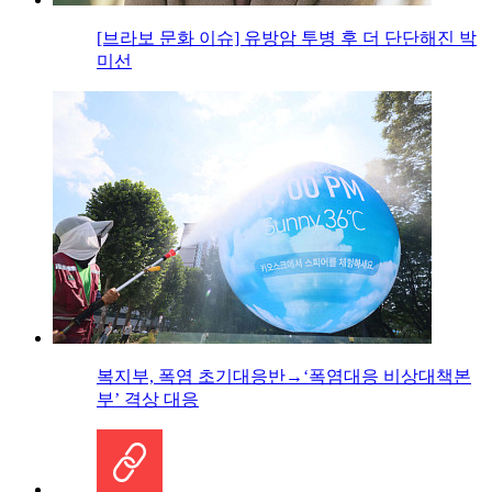
[브라보 문화 이슈] 유방암 투병 후 더 단단해진 박
미선
복지부, 폭염 초기대응반→‘폭염대응 비상대책본
부’ 격상 대응