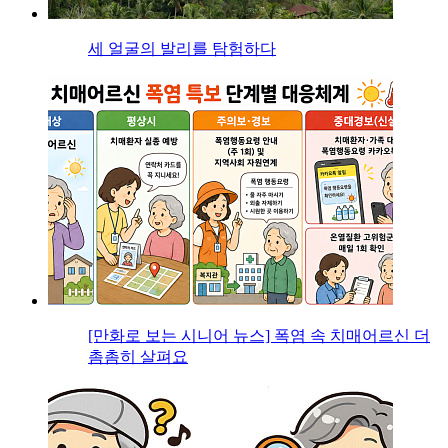
세 얼굴의 발리를 탐험하다
[만화로 보는 시니어 뉴스] 폭염 속 치매어르신 더
촘촘히 살펴요