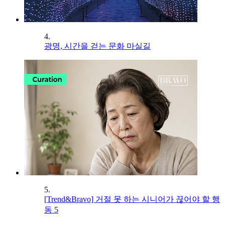
4.
광명, 시간을 걷는 문화 마실길
5.
[Trend&Bravo] 거절 못 하는 시니어가 끊어야 할 행
동 5