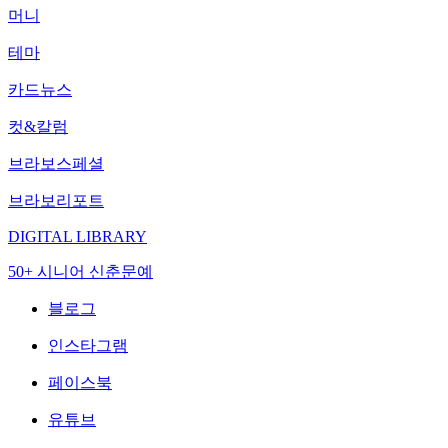
머니
테마
카드뉴스
컷&칼럼
브라보스페셜
브라보리포트
DIGITAL LIBRARY
50+ 시니어 신춘문예
블로그
인스타그램
페이스북
유튜브