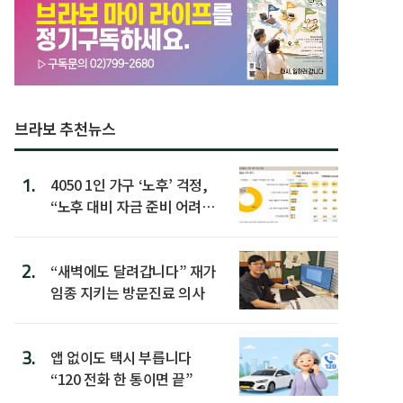
브라보 추천뉴스
1.
4050 1인 가구 ‘노후’ 걱정,
“노후 대비 자금 준비 어려
워”
2.
“새벽에도 달려갑니다” 재가
임종 지키는 방문진료 의사
3.
앱 없이도 택시 부릅니다
“120 전화 한 통이면 끝”