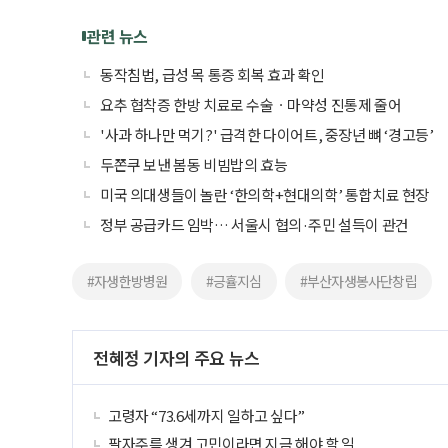
관련 뉴스
동작침법, 급성 목 통증 회복 효과 확인
요추 협착증 한방 치료로 수술ㆍ마약성 진통제 줄어
'사과 하나만 먹기?' 급격한 다이어트, 중장년 뼈 ‘경고등’
두쫀쿠 보낸 봄동 비빔밥의 효능
미국 의대생들이 놀란 ‘한의학+현대의학’ 통합치료 현장
정부 공급카드 임박… 서울시 협의·주민 설득이 관건
#자생한방병원
#긍휼지심
#부산자생봉사단창립
전혜정 기자의 주요 뉴스
고령자 “73.6세까지 일하고 싶다”
팔자주름 생겨 고민이라면 지금 해야 할 일