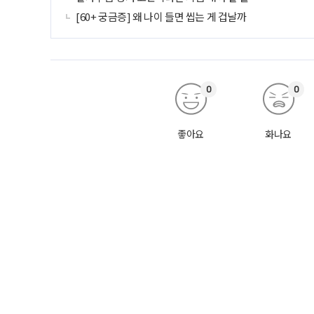
[60+ 궁금증] 왜 나이 들면 씹는 게 겁날까
0
0
좋아요
화나요