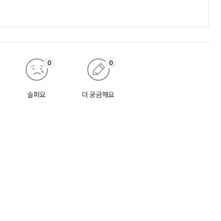
0
0
슬퍼요
더 궁금해요