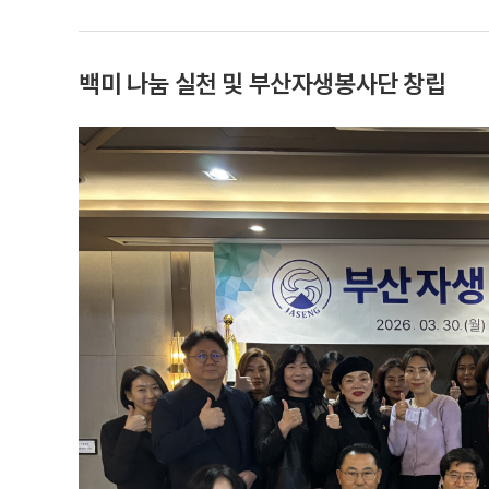
백미 나눔 실천 및 부산자생봉사단 창립