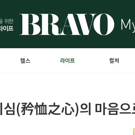
헬스
라이프
컬처
지심(矜恤之心)의 마음으