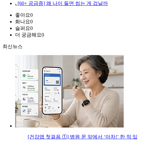
⌞
[60+ 궁금증] 왜 나이 들면 씹는 게 겁날까
좋아요
0
화나요
0
슬퍼요
0
더 궁금해요
0
최신뉴스
[건강앱 첫걸음 ①] 병원 문 앞에서 ‘아차!’ 한 적 있