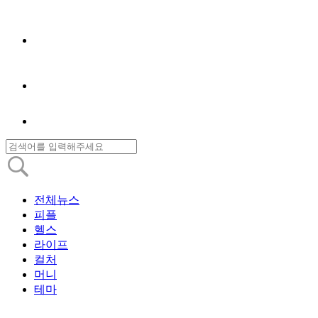
전체뉴스
피플
헬스
라이프
컬처
머니
테마