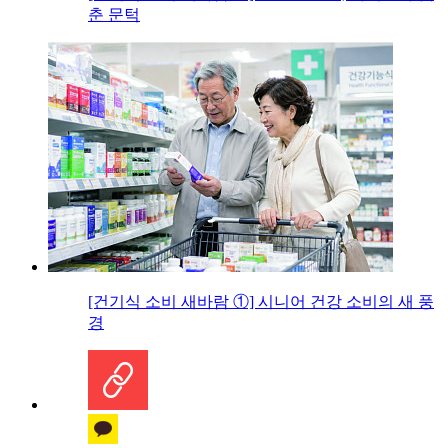
춘 문턱
[건기식 소비 새바람 ①] 시니어 건강 소비의 새 풍
경