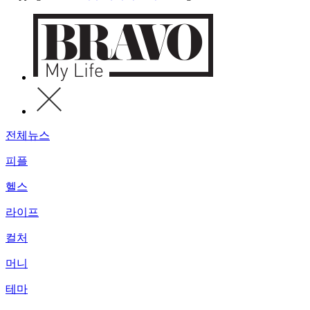
전체뉴스
피플
헬스
라이프
컬처
머니
테마