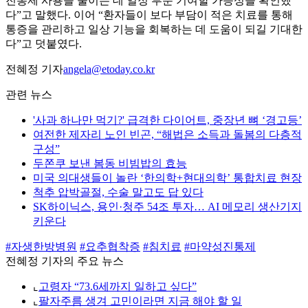
진통제 사용을 줄이는 데 일정 부분 기여할 가능성을 확인했
다”고 말했다. 이어 “환자들이 보다 부담이 적은 치료를 통해
통증을 관리하고 일상 기능을 회복하는 데 도움이 되길 기대한
다”고 덧붙였다.
전혜정 기자
angela@etoday.co.kr
관련 뉴스
'사과 하나만 먹기?' 급격한 다이어트, 중장년 뼈 ‘경고등’
여전한 제자리 노인 빈곤, “해법은 소득과 돌봄의 다층적
구성”
두쫀쿠 보낸 봄동 비빔밥의 효능
미국 의대생들이 놀란 ‘한의학+현대의학’ 통합치료 현장
척추 압박골절, 수술 말고도 답 있다
SK하이닉스, 용인·청주 54조 투자… AI 메모리 생산기지
키운다
#자생한방병원
#요추협착증
#침치료
#마약성진통제
전혜정 기자의 주요 뉴스
⌞
고령자 “73.6세까지 일하고 싶다”
⌞
팔자주름 생겨 고민이라면 지금 해야 할 일