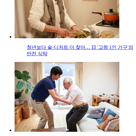
청년보다 술·디저트 더 찾아… 日 '고령 1인 가구'의
반전 식탁