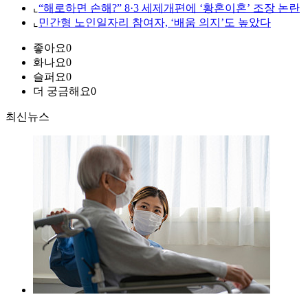
⌞
“해로하면 손해?” 8·3 세제개편에 ‘황혼이혼’ 조장 논란
⌞
민간형 노인일자리 참여자, ‘배움 의지’도 높았다
좋아요
0
화나요
0
슬퍼요
0
더 궁금해요
0
최신뉴스