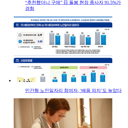
“추천했더니 구매” 日 돌봄 현장 종사자 91.5%가
경험
민간형 노인일자리 참여자, ‘배움 의지’도 높았다