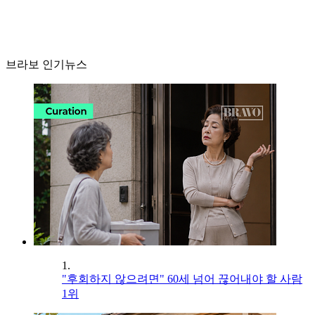
브라보 인기뉴스
1.
"후회하지 않으려면" 60세 넘어 끊어내야 할 사람
1위