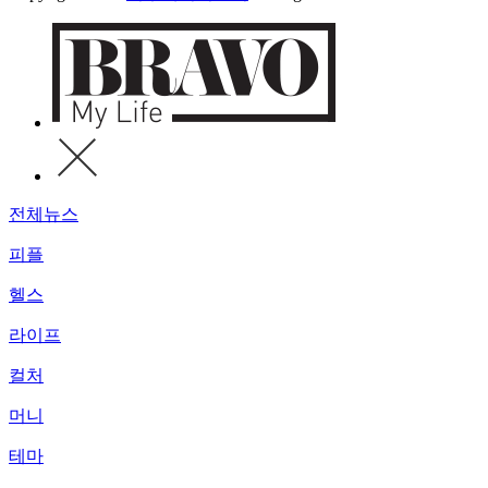
전체뉴스
피플
헬스
라이프
컬처
머니
테마