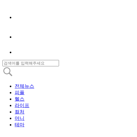
전체뉴스
피플
헬스
라이프
컬처
머니
테마