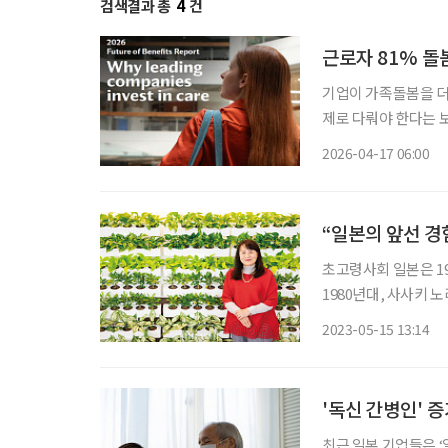
검색결과 총
4
건
근로자 81% 돌
기업이 가족돌봄을 더
제로 다뤄야 한다는 
발표한 ‘2026 미래
2026-04-17 06:00
작 그 현실은 직장에서
“일본의 앞선 경
초고령사회 일본은 1
1980년대, 사사키 
했다. 국내에서는 ‘고
2023-05-15 13:14
까? 사사키 교수는 일
'독신 간병인' 증
최근 일본 기업들은 