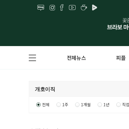
전체뉴스
피플
전체
1주
1개월
1년
직