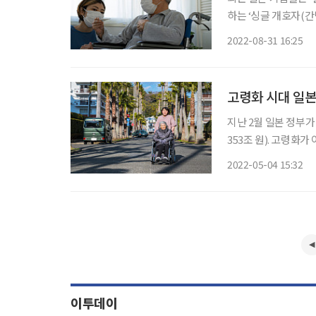
하는 ‘싱글 개호자(간
심으로 문제를 해결하려는 방안
2022-08-31 16:25
양립’이라는 문제가 
고령화 시대 일본
지난 2월 일본 정부가
353조 원). 고령화
만 개인의 사회보장비
2022-05-04 15:32
요한 고령자의 개호(돌
이투데이