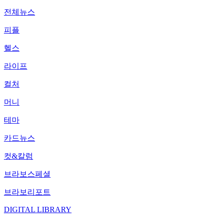
전체뉴스
피플
헬스
라이프
컬처
머니
테마
카드뉴스
컷&칼럼
브라보스페셜
브라보리포트
DIGITAL LIBRARY