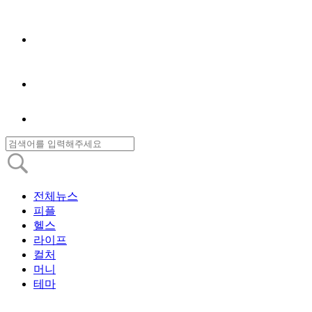
전체뉴스
피플
헬스
라이프
컬처
머니
테마