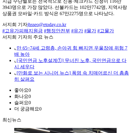
지급 수단별로는 전국적으로 신용·체크카드 신청이 116만
3943명으로 가장 많았다. 선불카드는 102만7742명, 지역사랑
상품권 모바일·카드 방식은 67만2275명으로 나타났다.
서지희 기자
jhsseo@etoday.co.kr
#고유가피해지원금
#행정안전부
#유가
#물가
#고물가
서지희 기자의 주요 뉴스
⌞
만 65~74세 고령층, 손아귀 힘 빠지면 우울장애 위험 7
배 높아
⌞
[국민연금 노후설계①] 무너진 노후, 국민연금으로 다
시 세우다
⌞
[만화로 보는 시니어 뉴스] 폭염 속 치매어르신 더 촘촘
히 살펴요
좋아요
0
화나요
0
슬퍼요
0
더 궁금해요
0
최신뉴스