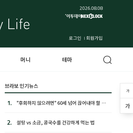
2026.08.08
로그인
회원가입
머니
테마
브라보 인기뉴스
가
1.
"후회하지 않으려면" 60세 넘어 끊어내야 할 사
가
람 1위
2.
설탕 vs 소금, 콩국수를 건강하게 먹는 법