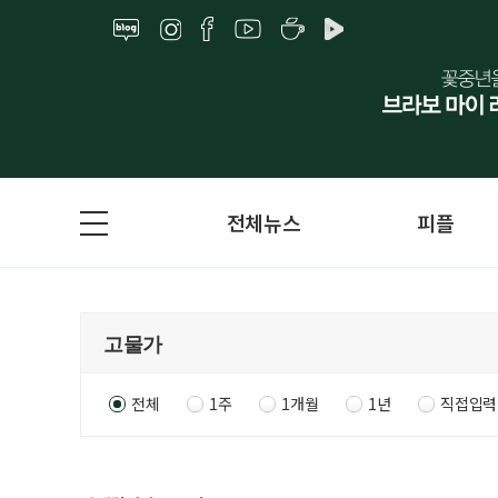
전체뉴스
피플
전체
1주
1개월
1년
직접입력