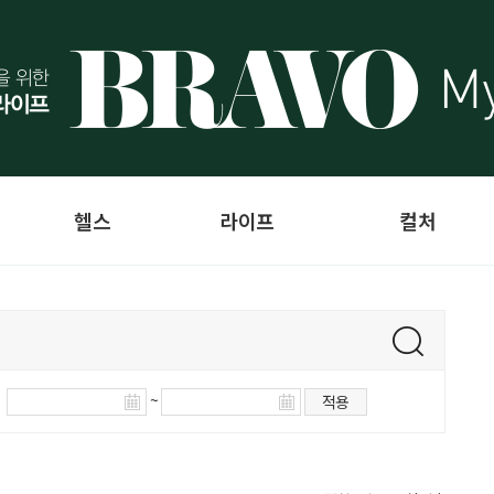
헬스
라이프
컬처
~
적용