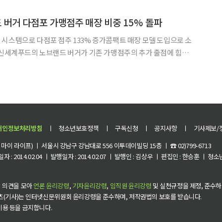
볕 아래에서 몸을 쓰는 소방대원, 우체부, 택배기사, 농촌
버거 다점포 가맹점주 매장 비중 15% 돌파
시스템으로 다점포 점주 133% 증가콤팩트 매장 모델 도입으로 소
 5일 합리적인 투자비용과 효율적인
존 가맹점주들이 추가 출점에 나서며 다점포 매장이 늘었다고 밝혔
개인정보처리방침
ㅣ
청소년보호정책
ㅣ
구독신청
ㅣ
공지사항
ㅣ
기사제보/
이 라이프) ㅣ 서울시 강남구 강남대로 556 이투데이빌딩 15층 ㅣ ☎ 02)799-6713
 : 2014.02.04 ㅣ 발행일자 : 2014.02.07 ㅣ 발행인 : 김상우 ㅣ 편집인 : 한승훈 ㅣ
 의견을 모아
언론 윤리강령
,
기자윤리강령
,
임직원 윤리강령
및 실천규정을 제정, 준수하
츠(기사)는 인터넷신문위원회 윤리강령을 준수하며, 저작권법의 보호를 받습니다.
 이용 등을 금지합니다.