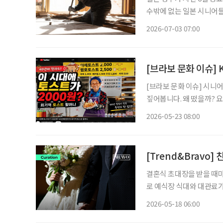
수밖에 없는 일본 시니어들의 팍팍한 현실
본의 고령화율은 29.4%로, 
2026-07-03 07:00
고령자 중심' 구조가 완전
[브라보 문화 이슈] 
[브라보 문화 이슈] 시니
짚어봅니다. 왜 떴을까? 요즘 유튜브를 보면 한국의 스트리트푸드(길거리 음식)를 조명한 콘
텐츠를 어렵지 않게 찾아볼
2026-05-23 08:00
이를 내어주는 할머니·할
[Trend&Bravo
결혼식 초대장을 받을 때마
로 예식장 식대와 대관료가
친구나 지인의 자녀 결혼
2026-05-18 06:00
일이 쉽지 않