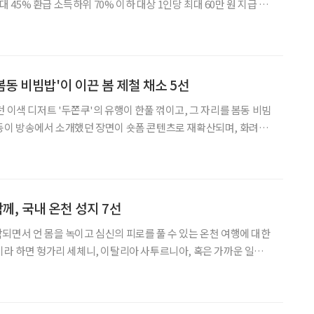
대상 1인당 최대 60만 원 지급 정
위해 대중교통 환급 혜택을 확대하면서 고령층의 교통비 부담이 줄
1일 기획예산처가
 '봄동 비빔밥'이 이끈 봄 제철 채소 5선
 이색 디저트 '두쫀쿠'의 유행이 한풀 꺾이고, 그 자리를 봄동 비빔
동이 방송에서 소개했던 장면이 숏폼 콘텐츠로 재확산되며, 화려한
린 한 끼가 더 합리적인 선택이라는 인식이 퍼지는 분위기다. 고물
700원 수준의 봄동은 부담이 적은 식
께, 국내 온천 성지 7선
되면서 언 몸을 녹이고 심신의 피로를 풀 수 있는 온천 여행에 대한
이라 하면 헝가리 세체니, 이탈리아 사투르니아, 혹은 가까운 일본
리곤 하지만 고물가 시대와 긴 이동 시간이 부
훌륭한 수질과 시설을 갖춘 국내 온천이