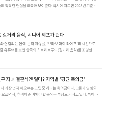
을 압축해 보여준다. 백서에 따르면 2025년 기준 일
75세 이상 인구(17.3%)가 65~74세(12.1%)를 크게 웃도는 '후기
히 고착화됐다. 특히 주목할
K-길거리 음식, 시니어 셰프가 뜬다
어와 연결되는 연예·문화 이슈를, ‘브라보 마이 라이프’의 시선으로
 수 있다. 한눈에 봐도 먹음직스러운 음식, 부담 없는 가격, 그리고
아버지의 푸근한 미소까지. 유튜브라는 창을
] 친구 자녀 결혼식엔 얼마? 지역별 '평균 축의금'
다 가장 먼저 떠오르는 고민 중 하나는 축의금이다. 고물가 영향으
 오르면서, 하객이 준비해야 할 축의금 부담도 커지고 있다. 특히
식에 참석할 일이 잦아지는 시니어 세대에게는 적정 금액을 정하는
다. NH농협은행의 트렌드 보고서에 따르면 최근 2년 사이