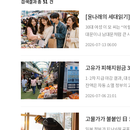
검색결과 총
51
건
[윤나래의 세대읽기]
30대 여성 이 모 씨는 “
대문이나 남대문처럼 큰 시
인 쇼핑을 주로 이용했는데
2026-07-13 06:00
친구들과도 ‘시장 한번 가
고유가 피해지원금 35
1·2차 지급 마감 결과, 대상
잔액은 자동 소멸 정부의 고유가 피해지원금 신청·지급이 마감된 결과 전체 지급 대상자의
98%가 지원금을 신청한 것으로 나타났다. 6일 행정안전
2026-07-06 21:01
고유가 피해지원금 1·2차
고물가가 불붙인 日 
일본 정부가 지난 6월 공