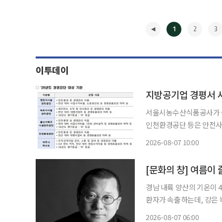
1
2
3
이투데이
서울시농수산식품공사가 올
인천환경공단 등은 안전사고 등
일 지방공기업정책위원회를 열
2026-08-07 10:00
과를 심
◀
[문화의 창] 여름이
경남 내륙 양산의 기온이 
환자가 속출하는데, 강은 
간다. 돌아보면 작년 이맘
2026-08-07 06:00