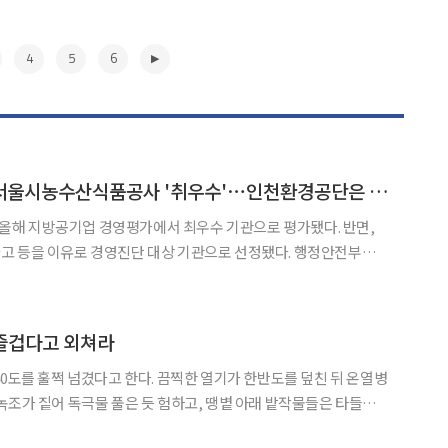
4
5
6
지방공기업 경평서 서울시농수산식품공사 '취우수'⋯인천환경공단은 '낙제점'
해 지방공기업 경영평가에서 최우수 기관으로 평가됐다. 반면,
을 이유로 경영진단 대상 기관으로 선정됐다. 행정안전부는 6
어 이 같은 ‘2026년도(2025년 실적) 지방공기업 경영평가’ 결
의·의결했다. 올해 평가는 268개 지방공기업(공사 78개, 공단 86개, 직
▶
 즐겁다고 외쳐라
40도를 훌쩍 넘겼다고 한다. 끔찍한 열기가 한반도를 덮친 뒤 온열병
녹조가 짙어 독극물 풀은 듯 험하고, 땡볕 아래 밭작물들은 타들어
때 더위도 대단했다. 어는 도시에선가 새들이 날다가 기절해서 추락