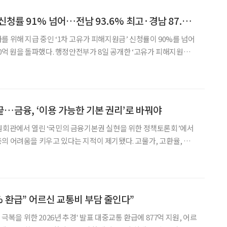
고유가 피해지원금, 신청률 91% 넘어…전남 93.6% 최고·경남 87.8% 최저
를 위해 지급 중인 ‘1차 고유가 피해지원금’ 신청률이 90%를 넘어
안전부가 8일 공개한 ‘고유가 피해지원금
오후 6시 기준 총 294만4073명이 지원금을 신청했다. 이는 전체 지
 91.2% 수준이다. 누적 지급액은
끝…금융, ‘이용 가능한 기본 권리’로 바꿔야
원회관에서 열린 ‘국민의 금융기본권 실현을 위한 정책토론회’에서
의 어려움을 키우고 있다는 지적이 제기됐다. 고물가, 고환율, 경
에서 금융서비스 접근이 제한되며 경제활동 참여 기회까지 줄어드는
구조적 문제가 나타나고 있다는 분석이다. 이날 토론에서는 금융을 복지나 선택의
% 환급” 어르신 교통비 부담 줄인다”
026년 추경' 발표 대중교통 환급에 877억 지원, 어르