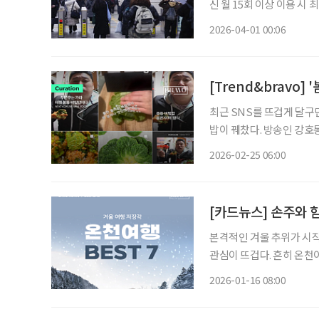
신 월 15회 이상 이용 시 최대 45% 환급 소득하위 70% 이하 
부가 고유가 부담 완화를 
2026-04-01 00:06
어들 전망이다. 3
[Trend&bravo]
최근 SNS를 뜨겁게 달구던
밥이 꿰찼다. 방송인 강호
디저트보다 제철 채소로 차
2026-02-25 06:00
가가 이어지면서 100g당 
[카드뉴스] 손주와 함
본격적인 겨울 추위가 시작
관심이 뜨겁다. 흔히 온천
유후인이나 대만 베이터우 등 해외 명소를 떠올
2026-01-16 08:00
담스러운 여행객들에게는 