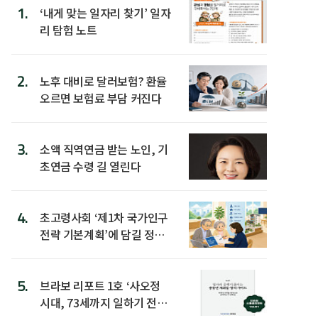
1.
‘내게 맞는 일자리 찾기’ 일자
리 탐험 노트
2.
노후 대비로 달러보험? 환율
오르면 보험료 부담 커진다
3.
소액 직역연금 받는 노인, 기
초연금 수령 길 열린다
4.
초고령사회 ‘제1차 국가인구
전략 기본계획’에 담길 정책
은
5.
브라보 리포트 1호 ‘사오정
시대, 73세까지 일하기 전략’