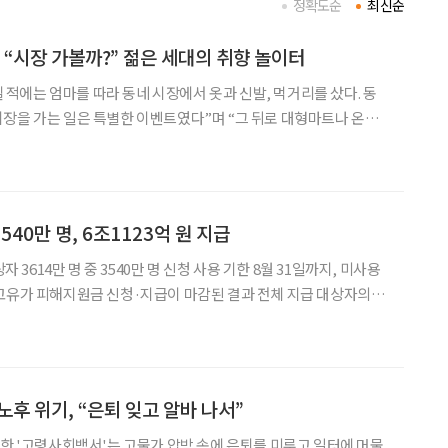
정확도순
최신순
 “시장 가볼까?” 젊은 세대의 취향 놀이터
어릴 적에는 엄마를 따라 동네 시장에서 옷과 신발, 먹거리를 샀다. 동
장을 가는 일은 특별한 이벤트였다”며 “그 뒤로 대형마트나 온라
, 요즘은 SNS에서 시장에서만 구할 수 있는 아이템을 자주 본다.
볼까?’라는 이야기하고, 조만간 남대문시장에 갈 계획
40만 명, 6조1123억 원 지급
자 3614만 명 중 3540만 명 신청 사용 기한 8월 31일까지, 미사용
부에 따르면 3일 오후 6시 기준으로
 신청·지급 마감 결과 총 지급
노후 위기, “은퇴 잊고 알바 나서”
표한 '고령사회백서'는 고물가 압박 속에 은퇴를 미루고 일터에 머물