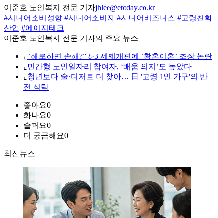
이준호 노인복지 전문 기자
jhlee@etoday.co.kr
#시니어소비성향
#시니어소비자
#시니어비즈니스
#고령친화
산업
#에이지테크
이준호 노인복지 전문 기자의 주요 뉴스
⌞
“해로하면 손해?” 8·3 세제개편에 ‘황혼이혼’ 조장 논란
⌞
민간형 노인일자리 참여자, ‘배움 의지’도 높았다
⌞
청년보다 술·디저트 더 찾아… 日 '고령 1인 가구'의 반
전 식탁
좋아요
0
화나요
0
슬퍼요
0
더 궁금해요
0
최신뉴스