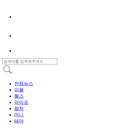
전체뉴스
피플
헬스
라이프
컬처
머니
테마