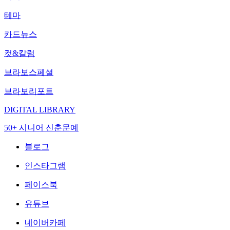
테마
카드뉴스
컷&칼럼
브라보스페셜
브라보리포트
DIGITAL LIBRARY
50+ 시니어 신춘문예
블로그
인스타그램
페이스북
유튜브
네이버카페