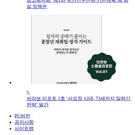
초고령사회 ‘제1차 국가인구전략 기본계획’에 담
길 정책은
5.
브라보 리포트 1호 ‘사오정 시대, 73세까지 일하기
전략’ 발간
PC버전
공지사항
사이트맵