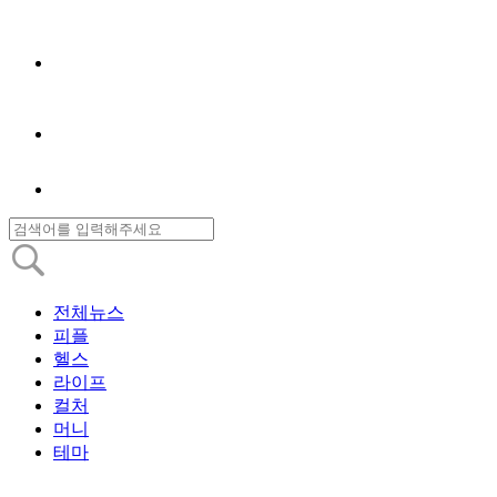
전체뉴스
피플
헬스
라이프
컬처
머니
테마