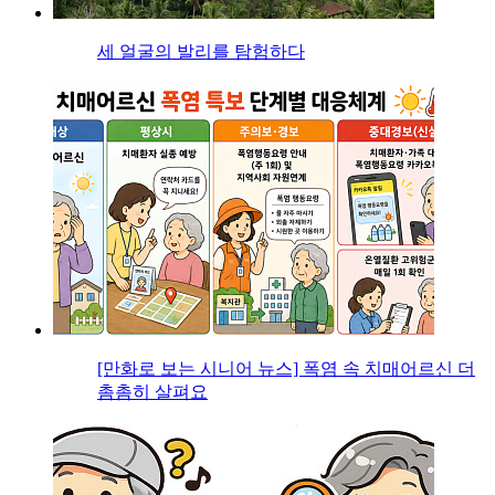
세 얼굴의 발리를 탐험하다
[만화로 보는 시니어 뉴스] 폭염 속 치매어르신 더
촘촘히 살펴요