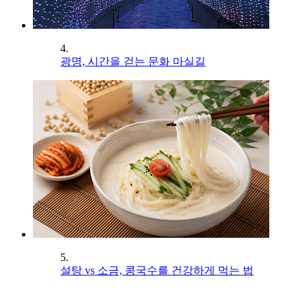
4.
광명, 시간을 걷는 문화 마실길
5.
설탕 vs 소금, 콩국수를 건강하게 먹는 법