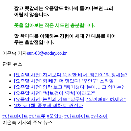
짧고 헷갈리는 요즘말도 하나씩 들여다보면 그리
어렵지 않습니다.
뜻을 알아보는 작은 시도면 충분합니다.
말 한마디를 이해하는 경험이 세대 간 대화를 이어
주는 출발점입니다.
이은숙 기자
eun-83@etoday.co.kr
관련 뉴스
[요즘말 사전] 자녀보다 똑똑한 비서 ‘젬민이’의 정체는?
[요즘말 사전] 힘 빼면 더 멋있다! ‘꾸안꾸’ 스타일
[요즘말 사전] 영탁 보고 “폼미쳤다”는데… 그 의미는?
[요즘말 사전] “박보검이 ‘갓벽’이라고?”
[요즘말 사전] 눈치의 기술 “상무님, ‘낄끼빠빠’ 하세요”
'3채 vs 1채' 종부세 격차 더 커진다
#야르바이트
#야르뜻
#꿀알바
#아르바이트
#신조어
이은숙 기자의 주요 뉴스