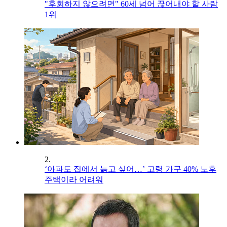
"후회하지 않으려면" 60세 넘어 끊어내야 할 사람
1위
2.
‘아파도 집에서 늙고 싶어…’ 고령 가구 40% 노후
주택이라 어려워