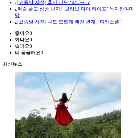
⌞
[요즘말 사전] 혹시 나도 ‘막나귀’?
⌞
퍼즐 풀고 상품 받자! ‘브라보 마이 라이프’ 독자참여마
당
⌞
[요즘말 사전] 나도 모르게 빠진 관계, ‘파라소셜’
좋아요
0
화나요
0
슬퍼요
0
더 궁금해요
0
최신뉴스