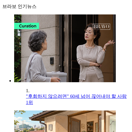
브라보 인기뉴스
1.
"후회하지 않으려면" 60세 넘어 끊어내야 할 사람
1위