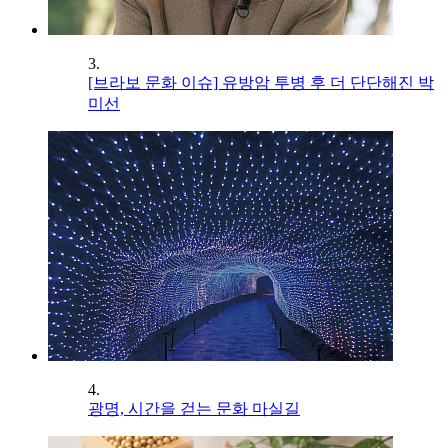
3.
[브라보 문화 이슈] 유방암 투병 후 더 단단해진 박
미선
4.
광명, 시간을 걷는 문화 마실길