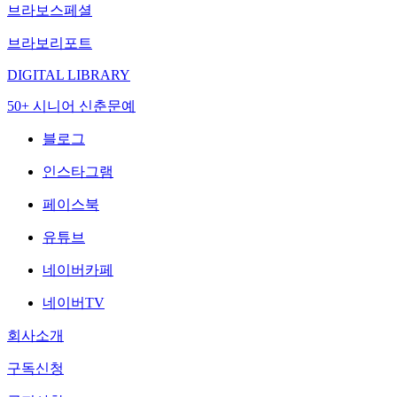
브라보스페셜
브라보리포트
DIGITAL LIBRARY
50+ 시니어 신춘문예
블로그
인스타그램
페이스북
유튜브
네이버카페
네이버TV
회사소개
구독신청