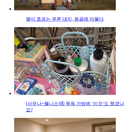
별이 흐르는 푸른 대지, 몽골에 머물다
[사우나+웰니스]④ 목욕 가방에 ‘이것’도 챙겼나
요?