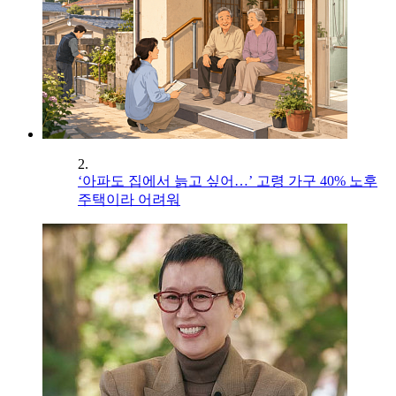
2.
‘아파도 집에서 늙고 싶어…’ 고령 가구 40% 노후
주택이라 어려워