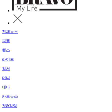
전체뉴스
피플
헬스
라이프
컬처
머니
테마
카드뉴스
컷&칼럼