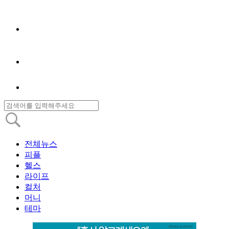
전체뉴스
피플
헬스
라이프
컬처
머니
테마