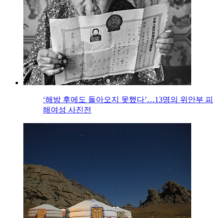
‘해방 후에도 돌아오지 못했다’…13명의 위안부 피
해여성 사진전