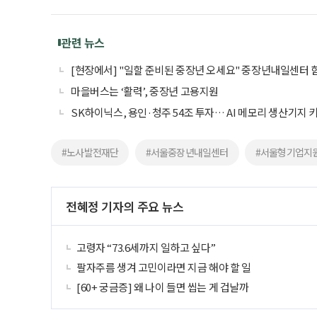
관련 뉴스
[현장에서] "일할 준비된 중장년 오세요" 중장년내일센터 
마을버스는 ‘활력’, 중장년 고용지원
SK하이닉스, 용인·청주 54조 투자… AI 메모리 생산기지 
#노사발전재단
#서울중장년내일센터
#서울형기업지
전혜정 기자의 주요 뉴스
고령자 “73.6세까지 일하고 싶다”
팔자주름 생겨 고민이라면 지금 해야 할 일
[60+ 궁금증] 왜 나이 들면 씹는 게 겁날까