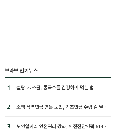
브라보 인기뉴스
1.
설탕 vs 소금, 콩국수를 건강하게 먹는 법
2.
소액 직역연금 받는 노인, 기초연금 수령 길 열린
다
3.
노인일자리 안전관리 강화, 안전전담인력 613명