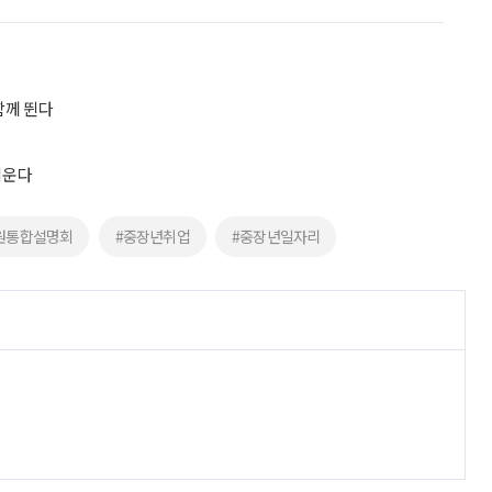
함께 뛴다
키운다
원통합설명회
#중장년취업
#중장년일자리