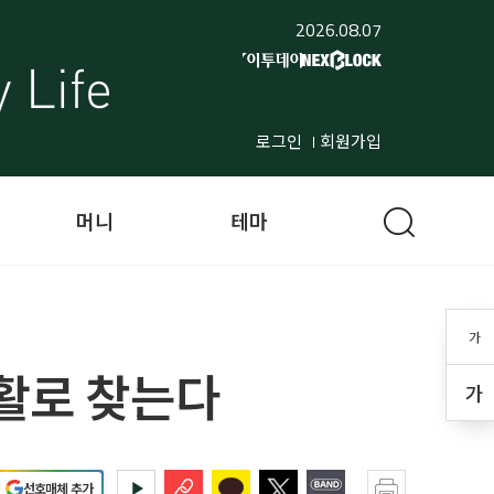
2026.08.07
로그인
회원가입
머니
테마
가
 활로 찾는다
가
선호매체 추가