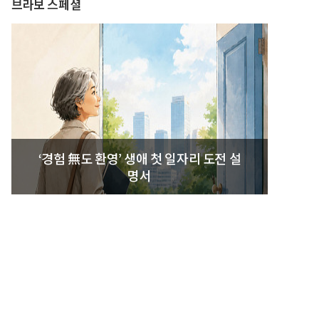
브라보 스페셜
‘경험 無도 환영’ 생애 첫 일자리 도전 설
명서