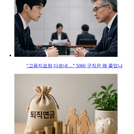
“고용지표랑 다르네…” 5060 구직은 왜 줄었나