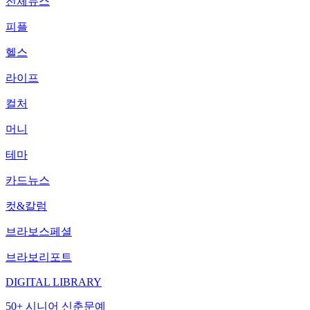
전체뉴스
피플
헬스
라이프
컬처
머니
테마
카드뉴스
컷&칼럼
브라보스페셜
브라보리포트
DIGITAL LIBRARY
50+ 시니어 신춘문예