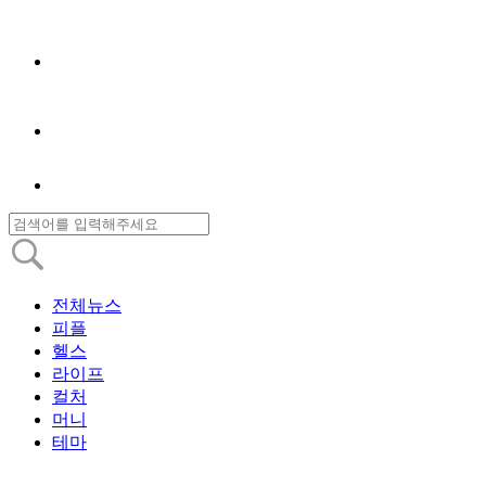
전체뉴스
피플
헬스
라이프
컬처
머니
테마