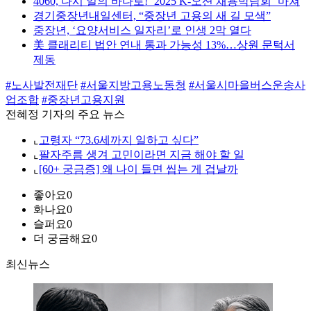
4060, 다시 일의 바다로! ‘2025 K-오션 채용박람회’ 마쳐
경기중장년내일센터, “중장년 고용의 새 길 모색”
중장년, ‘요양서비스 일자리’로 인생 2막 열다
美 클래리티 법안 연내 통과 가능성 13%…상원 문턱서
제동
#노사발전재단
#서울지방고용노동청
#서울시마을버스운송사
업조합
#중장년고용지원
전혜정 기자의 주요 뉴스
⌞
고령자 “73.6세까지 일하고 싶다”
⌞
팔자주름 생겨 고민이라면 지금 해야 할 일
⌞
[60+ 궁금증] 왜 나이 들면 씹는 게 겁날까
좋아요
0
화나요
0
슬퍼요
0
더 궁금해요
0
최신뉴스