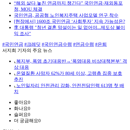
“해외 살다 놓친 연금까지 챙긴다” 국민연금·재외동포
청, MOU 체결
국민연금, 공공형 노인복지주택 사업모델 연구 착수
[현장에서] 1600조 국민연금 ‘사회투자’ 지속 가능성은?
李 대통령 "청년 결혼 망설이는 일 없어야...제도상 불이
익 조사"
#국민연금
#크레딧
#국민연금수령
#연금수령
#은퇴
서지희 기자의 주요 뉴스
⌞
복지부, 폭염 초기대응반→‘폭염대응 비상대책본부’ 격
상 대응
⌞
온열질환 사망자 62%가 80세 이상, 고령층 집중 보호
추진
⌞
노인일자리 안전관리 강화, 안전전담인력 613명 첫 배
치
좋아요
0
화나요
0
슬퍼요
0
더 궁금해요
0