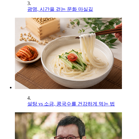
3.
광명, 시간을 걷는 문화 마실길
4.
설탕 vs 소금, 콩국수를 건강하게 먹는 법