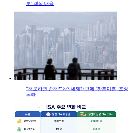
부’ 격상 대응
“해로하면 손해?” 8·3 세제개편에 ‘황혼이혼’ 조장
논란