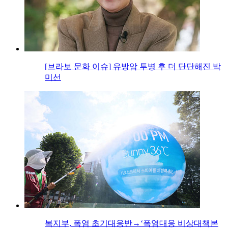
[브라보 문화 이슈] 유방암 투병 후 더 단단해진 박
미선
복지부, 폭염 초기대응반→‘폭염대응 비상대책본