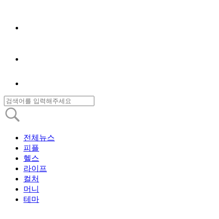
전체뉴스
피플
헬스
라이프
컬처
머니
테마