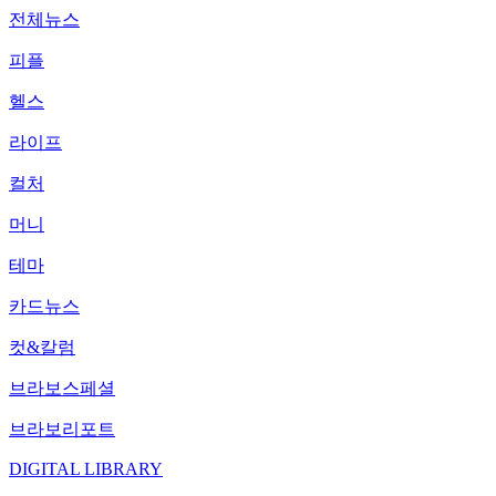
전체뉴스
피플
헬스
라이프
컬처
머니
테마
카드뉴스
컷&칼럼
브라보스페셜
브라보리포트
DIGITAL LIBRARY