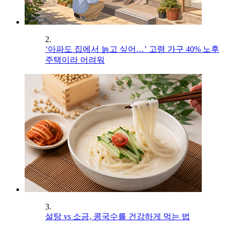
2.
‘아파도 집에서 늙고 싶어…’ 고령 가구 40% 노후
주택이라 어려워
3.
설탕 vs 소금, 콩국수를 건강하게 먹는 법