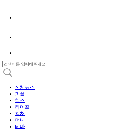
전체뉴스
피플
헬스
라이프
컬처
머니
테마