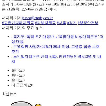
끝자리 1·6은 18일(월) △2·7은 19일(화) △3·8은 20일(수) △4·9
는 21일(목) △5·0은 22일(금)이다.
서지희 기자
jhsseo@etoday.co.kr
#고유가피해지원금
#피해지원금
#서울
#경기
#행정안전부
서지희 기자의 주요 뉴스
⌞
복지부, 폭염 초기대응반→‘폭염대응 비상대책본부’ 격
상 대응
⌞
온열질환 사망자 62%가 80세 이상, 고령층 집중 보호
추진
⌞
노인일자리 안전관리 강화, 안전전담인력 613명 첫 배
치
좋아요
0
화나요
0
슬퍼요
0
더 궁금해요
0
최신뉴스