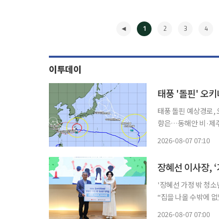
1
2
3
4
이투데이
태풍 '돌핀' 
태풍 돌핀 예상경로,
향은…동해안 비·제주
웨이크섬 근해 이동 중 제13호 태풍 ‘돌핀’이 강한 세력을 유지한 채 일본 오키나와와 
2026-08-07 07:10
지방에 접근하고 있다
◀
'장혜선 가정 밖 청소년
“집을 나올 수밖에 
금의 상황에 좌절하지 말고 
2026-08-07 07:00