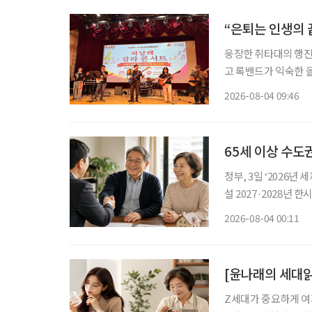
“은퇴는 인생의 
웅장한 취타대의 행진
고 록밴드가 익숙한 
음악을 넘나든 시니어 예
2026-08-04 09:46
협회(KARP·대표 
65세 이상 수도
정부, 3일 ‘2026년 세제개편안’ 발표 ‘고령 1주택
설 2027·2028년 한시 시행,
령자가 지방으로 이주
2026-08-04 00:11
기거주·고령·지방주택
[윤나래의 세대읽
Z세대가 중요하게 여기