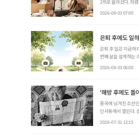
2위로 올라섰다. 저
싸게 샀다가 품질에 
2026-08-03 07:00
으로 계산하기 시작했다
은퇴 후에도 일하
은퇴 후 일은 지금까
번째 삶을 설계하는 과정이다. 은퇴를 앞뒀거나 회사를 나온 뒤 많
“이제 무슨 일을 해
2026-08-03 06:00
여전하다. 무엇보다 
‘해방 후에도 돌
중국에 남겨진 조선인 
인사동에서 열린다. 
안세홍 사진전 ‘뒤안길에 새긴
2026-07-31 12:15
보여주는 전시는 아니다