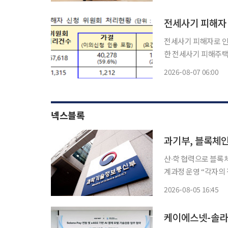
단) 이사장은 6일 서
전세사기 피해자 
전세사기 피해자로 인
한 전세사기 피해주택도 1만 가구를 돌
회 전체회의를 세 차례
2026-08-07 06:00
넥스블록
과기부, 블록체인 
산∙학 협력으로 블록체
계과정 운영 “각자의 전문성과
총리 겸 장관 배경훈,
2026-08-05 16:45
블록체인 특성화 대학
케이에스넷-솔라나