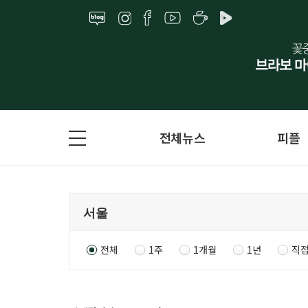
전체뉴스
피플
전체
1주
1개월
1년
직