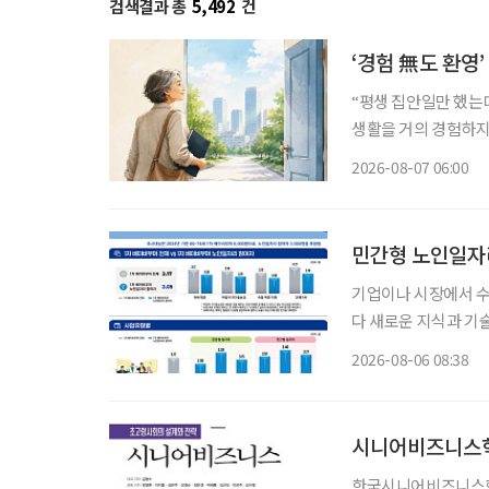
검색결과 총
5,492
건
‘경험 無도 환영
“평생 집안일만 했는데
생활을 거의 경험하지 
같은 문턱 앞에 선다.
2026-08-07 06:00
지 낯설다. 이들에게 
민간형 노인일자리
기업이나 시장에서 
다 새로운 지식과 기
소득 지원에 그치지 
2026-08-06 08:38
나온다. 한국노
시니어비즈니스학
한국시니어비즈니스학회