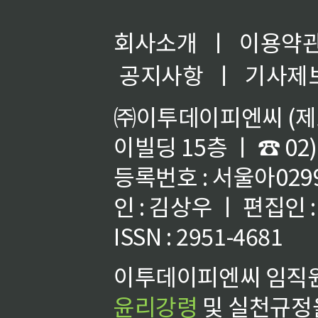
회사소개
ㅣ
이용약
공지사항
ㅣ
기사제
㈜이투데이피엔씨 (제호
이빌딩 15층 ㅣ ☎ 02)
등록번호 : 서울아02992
인 : 김상우 ㅣ 편집인
ISSN : 2951-4681
이투데이피엔씨 임직원
윤리강령
및 실천규정을