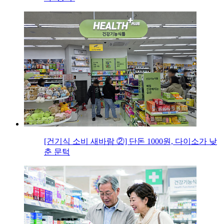
[건기식 소비 새바람 ②] 단돈 1000원, 다이소가 낮
춘 문턱