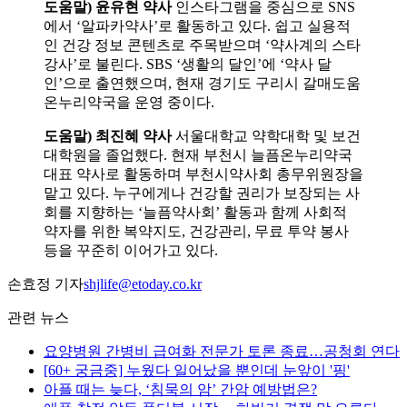
도움말) 윤유현 약사
인스타그램을 중심으로 SNS
에서 ‘알파카약사’로 활동하고 있다. 쉽고 실용적
인 건강 정보 콘텐츠로 주목받으며 ‘약사계의 스타
강사’로 불린다. SBS ‘생활의 달인’에 ‘약사 달
인’으로 출연했으며, 현재 경기도 구리시 갈매도움
온누리약국을 운영 중이다.
도움말) 최진혜 약사
서울대학교 약학대학 및 보건
대학원을 졸업했다. 현재 부천시 늘픔온누리약국
대표 약사로 활동하며 부천시약사회 총무위원장을
맡고 있다. 누구에게나 건강할 권리가 보장되는 사
회를 지향하는 ‘늘픔약사회’ 활동과 함께 사회적
약자를 위한 복약지도, 건강관리, 무료 투약 봉사
등을 꾸준히 이어가고 있다.
손효정 기자
shjlife@etoday.co.kr
관련 뉴스
요양병원 간병비 급여화 전문가 토론 종료…공청회 연다
[60+ 궁금중] 누웠다 일어났을 뿐인데 눈앞이 '핑'
아플 때는 늦다, ‘침묵의 암’ 간암 예방법은?