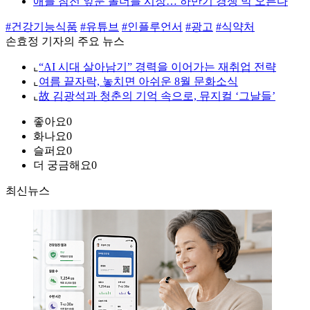
애플 참전 앞둔 폴더블 시장… 하반기 경쟁 막 오른다
#건강기능식품
#유튜브
#인플루언서
#광고
#식약처
손효정 기자의 주요 뉴스
⌞
“AI 시대 살아남기” 경력을 이어가는 재취업 전략
⌞
여름 끝자락, 놓치면 아쉬운 8월 문화소식
⌞
故 김광석과 청춘의 기억 속으로, 뮤지컬 ‘그날들’
좋아요
0
화나요
0
슬퍼요
0
더 궁금해요
0
최신뉴스