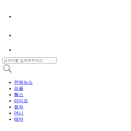
전체뉴스
피플
헬스
라이프
컬처
머니
테마