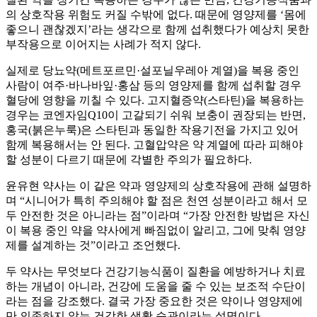
의 상호작용 위험도 커질 수밖에 없다. 때문에 영양제를 ‘몸에
좋으니 괜찮겠지’라는 생각으로 함께 섭취했다가 예상치 못한
부작용으로 이어지는 사례가 적지 않다.
실제로 당뇨약(메트포르민·설포닐우레아 계열)을 복용 중인
사람이 여주·바나바잎·홍삼 등의 영양제를 함께 섭취할 경우
혈당에 영향을 끼칠 수 있다. 고지혈증약(스타틴)을 복용하는
경우는 코엔자임Q10이 고갈되기 쉬워 보충이 권장되는 반면,
홍국(붉은누룩)은 스타틴과 동일한 작용기전을 가지고 있어
함께 복용해서는 안 된다. 고혈압약은 약 계열에 따라 피해야
할 성분이 다르기 때문에 각별한 주의가 필요하다.
윤유현 약사는 이 같은 약과 영양제의 상호작용에 관해 설명하
며 “시니어가 특히 주의해야 할 점은 천연 성분이라고 해서 모
두 안전한 것은 아니라는 점”이라며 “가장 안전한 방법은 자신
이 복용 중인 약을 약사에게 빠짐없이 알리고, 그에 맞춰 영양
제를 설계하는 것”이라고 조언했다.
두 약사는 무엇보다 건강기능식품이 질환을 예방하거나 치료
하는 개념이 아니라, 건강에 도움을 줄 수 있는 보조적 수단이
라는 점을 강조했다. 결국 가장 중요한 것은 약이나 영양제에
만 의존하지 않는 건강한 생활 습관이라는 설명이다.