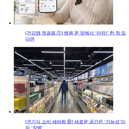
[건강앱 첫걸음 ①] 병원 문 앞에서 ‘아차!’ 한 적 있
다면
[건기식 소비 새바람 ⑥] 새로운 공간은 ‘가능성’이
자 ‘장벽’