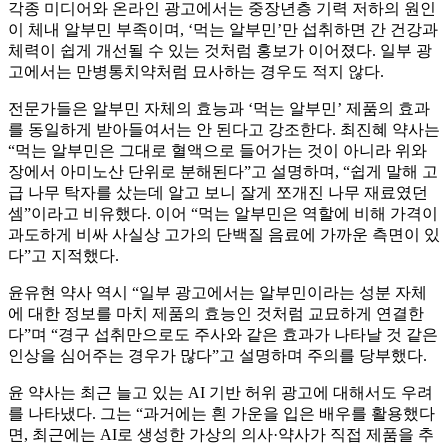
각종 미디어와 온라인 광고에서는 중장년층 기력 저하의 원인
이 체내 알부민 부족이며, ‘먹는 알부민’만 섭취하면 간 건강과
체력이 쉽게 개선될 수 있는 것처럼 홍보가 이어졌다. 일부 광
고에서는 만병통치약처럼 묘사하는 경우도 적지 않다.
전문가들은 알부민 자체의 효능과 ‘먹는 알부민’ 제품의 효과
를 동일하게 받아들여서는 안 된다고 강조한다. 최진혜 약사는
“먹는 알부민은 그대로 혈액으로 들어가는 것이 아니라 위와
장에서 아미노산 단위로 분해된다”고 설명하며, “쉽게 말해 고
급 나무 탁자를 샀는데 알고 보니 잘게 쪼개진 나무 재료였던
셈”이라고 비유했다. 이어 “먹는 알부민은 역할에 비해 가격이
과도하게 비싸 사실상 고가의 단백질 음료에 가까운 측면이 있
다”고 지적했다.
윤유현 약사 역시 “일부 광고에서는 알부민이라는 성분 자체
에 대한 정보를 마치 제품의 효능인 것처럼 교묘하게 연결한
다”며 “경구 섭취만으로도 주사와 같은 효과가 나타날 것 같은
인상을 심어주는 경우가 많다”고 설명하며 주의를 당부했다.
윤 약사는 최근 늘고 있는 AI 기반 허위 광고에 대해서도 우려
를 나타냈다. 그는 “과거에는 흰 가운을 입은 배우를 활용했다
면, 최근에는 AI로 생성한 가상의 의사·약사가 직접 제품을 추